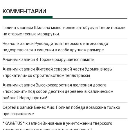
КОММЕНТАРИИ
Галина
к записи
Шило на мыло: новые автобусы в Твери похожи
на старые тесные маршрутки.
Незнал
к записи
Руководители Тверского вагонзавода
подозреваются в хищении в особо крупном размере
Аноним
к записи
В Торжке разрушается память
Аноним
к записи
Жителей северной части Удомли вновь
«прокатили» со строительством теплотрассы
Аноним
к записи
Высокоскоростная железная дорога
«похоронит» под собой десятки деревень в Калининском
районе? Народ против!
Сергей
к записи
Бенес Айо. Полная победа возможна только
при социализме
*KAK&TUS*
к записи
Виновные в уничтожении тверского
трамвая понесут уголовную ответственность?