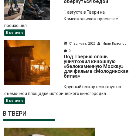
обернуться бедой
1 августа в Твери на
Комсомольском проспекте
произошёл...
В регионе
01 августа, 2026
Иван Краснов
0
Под Тверью огонь
уничтожил киношную
«белокаменную Москву»
для фильма «Молодинская
битва»
Крупный пожар вспыхнул на
съёмочной площадке исторического киногородка...
В регионе
В ТВЕРИ