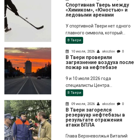
Спортивная Тверь между
«Химиком», «Юностью» и
ледовыми аренами
У спортивной Твери нет одного
главного символа, который...
В Твери
10 июля, 2026
akozlov
0
В Твери проверили
загрязнение воздуха после
пожар на нефтебазе
9 и 10 июля 2026 года
специалисты Центра...
В Твери
09 июля, 2026
akozlov
0
В Твери загорелся
резервуар нефтебазы в
результате отражения
атаки БПЛА
Глава Верхневолжья Виталий