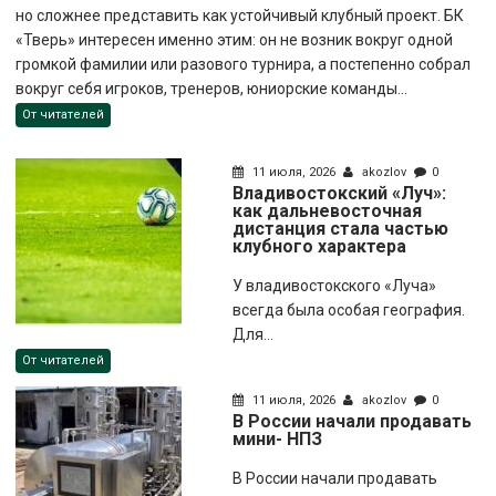
но сложнее представить как устойчивый клубный проект. БК
«Тверь» интересен именно этим: он не возник вокруг одной
громкой фамилии или разового турнира, а постепенно собрал
вокруг себя игроков, тренеров, юниорские команды...
От читателей
11 июля, 2026
akozlov
0
Владивостокский «Луч»:
как дальневосточная
дистанция стала частью
клубного характера
У владивостокского «Луча»
всегда была особая география.
Для...
От читателей
11 июля, 2026
akozlov
0
В России начали продавать
мини- НПЗ
В России начали продавать