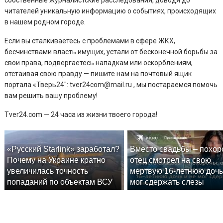
читателей уникальную информацию о событиях, происходящих
в нашем родном городе.
Если вы сталкиваетесь с проблемами в сфере ЖКХ,
бесчинствами власть имущих, устали от бесконечной борьбы за
свои права, подвергаетесь нападкам или оскорблениям,
отстаивая свою правду — пишите нам на почтовый ящик
портала «Тверь24″: tver24com@mail.ru , мы постараемся помочь
вам решить вашу проблему!
Tver24.com — 24 часа из жизни твоего города!
«Русский Starlink» заработал?
Вместо свадьбы – похор
Почему на Украине кратно
отец смотрел на свою
увеличилась точность
мертвую 16-летнюю дочь
попаданий по объектам ВСУ
мог сдержать слезы