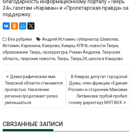
благодарность информационному порталу «Тверь
24», газетам «Караван» и «Пролетарская правда» за
поддержку.
Без рубрики
Андрей Истомин
,
губернатор Шевелев
,
Истомин
,
Каренина
,
Каюрово
,
Кимры
,
КПРФ
,
новости Твери
,
образование Тверь
,
прокуратура
,
Роман Андреев
,
Тверская
область
,
тверские новости
,
Тверь
,
Тверь24
,
школа в Каюрово
Навигация
Демографическая яма
В Кимрах депутат городской
по
Тверской области становится
Думы, член фракции «Единая
записям
пропастью: Население
Россия» и сторонник Максима
региона продолжает резко
Литвинова трубой пробил
уменьшаться
голову директору МУП ВКХ
СВЯЗАННЫЕ ЗАПИСИ