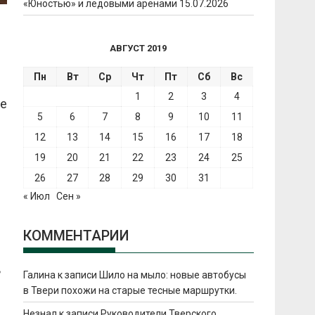
«Юностью» и ледовыми аренами
15.07.2026
АВГУСТ 2019
Пн
Вт
Ср
Чт
Пт
Сб
Вс
1
2
3
4
не
5
6
7
8
9
10
11
12
13
14
15
16
17
18
19
20
21
22
23
24
25
26
27
28
29
30
31
« Июл
Сен »
КОММЕНТАРИИ
ь
Галина
к записи
Шило на мыло: новые автобусы
в Твери похожи на старые тесные маршрутки.
Незнал
к записи
Руководители Тверского