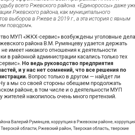
 судьбу всего Ржевского района. «Единороссы» даже уж
ации Ржевского района, как муниципального
тов выборов в Ржеве в 2019 г., а эта история с явным
им поводом
«.
дство МУП «ЖКХ-сервис» возбуждены уголовные дел
Ржевского района В.М. Румянцеву удается держать
н не имеет никакого отношения к деятельности
и в районной администрации касали­сь только тех
сервис».
Но ведь руководство предприятия
стей, и у нас нет сомнений, что все решения по
истрации.
Вопрос только в другом — найдет ли
. Ну а мы со своей стороны обещаем продолжать
ком районе, в том числе и о деятельности МУП
 у жителей накопилось очень много претензий.
айона Валерий Румянцев
,
коррупция в Ржевском районе
,
коррупци
 Тверской области
,
Ржевский район
,
Тверская область
,
тверские