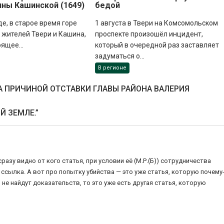
нны Кашинской (1649)
бедой
де, в старое время горе
1 августа в Твери на Комсомольском
жителей Твери и Кашина,
проспекте произошёл инцидент,
оящее...
который в очередной раз заставляет
задуматься о...
В регионе
А ПРИЧИНОЙ ОТСТАВКИ ГЛАВЫ РАЙОНА ВАЛЕРИЯ
Й ЗЕМЛЕ.
”
разу видно от кого статья, при условии её (М.Р.(Б)) сотрудничества
 ссылка. А вот про попытку убийства — это уже статья, которую почему
 не найдут доказательств, то это уже есть другая статья, которую