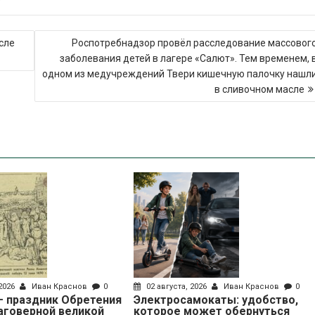
е
сле
Роспотребнадзор провёл расследование массовог
заболевания детей в лагере «Салют». Тем временем, 
одном из медучреждений Твери кишечную палочку нашл
в сливочном масле
 2026
Иван Краснов
0
02 августа, 2026
Иван Краснов
0
 – праздник Обретения
Электросамокаты: удобство,
аговерной великой
которое может обернуться