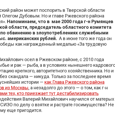
ский район может поспорить в Тверской области
й Олегом Дубовым. Но и главе Ржевского района
я».
Напоминаем, что в мае 2000 года г-н Румянцев
ской области, председатель областного комитета
 по обвинению в злоупотреблениях служебными
ыс. американских рублей.
А в июне того же года он
 Победы как награжденный медалью «За трудовую
Михайлович осел в Ржевском районе, с 2010 года
рыбье и рак — рыба, а в условиях нынешнего кадровог
ацию крепкого, авторитетного хозяйственника. Но и
без скандала — никуда. Только за последнее время
нуснейших истории —
как Глава Ржевского района
ов из Москвы
, а незадолго до этого — о том, как г-н
ами тех, кто приезжает тут дестабилизировать
оздействия Валерий Михайлович научился от матерых
 СИЗО по делу о взятке и растрате госимущества? Не
 ему еще пригодится.