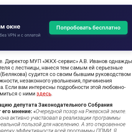
ом окне
Попробовать бесплатно
без VPN и с оплатой
е. Директор МУП «ЖКХ-сервис» А.В. Иванов однажд
теля с лестницы, нанеся тем самым ей серьезные
 (Белякова) судится со своим бывшим руководством
лжности, незаконного увольнения, причинения
а. Если вам интересны подробности этой любовно-
омиться с ними
здесь
.
ацию депутата Законодательного Собрания
 его мнение:
«
Очередной позор на Ржевской земле.
йона активно участвовал в реализации программы
реальной пользой для населению. А это откровенное
роверку эффективности всей программы ППМИ. Я