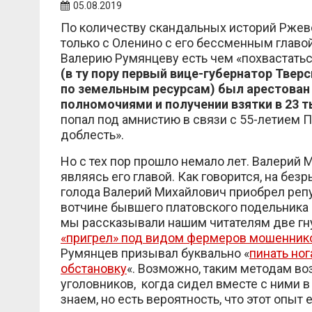
05.08.2019
По количеству скандальных историй Ржев
только с Оленино с его бессменным главо
Валерию Румянцеву есть чем «похвастатьс
(в ту пору первый вице-губернатор Твер
по земельным ресурсам) был арестован
полномочиями и получении взятки в 23 т
попал под амнистию в связи с 55-летием
доблесть».
Но с тех пор прошло немало лет. Валерий 
являясь его главой. Как говорится, на без
голода Валерий Михайлович приобрел репут
вотчине бывшего платовского подельника 
мы рассказывали нашим читателям две г
«пригрел» под видом фермеров мошенник
Румянцев призывал буквально «
пинать ног
обстановку
«. Возможно, таким методам в
уголовников, когда сидел вместе с ними в
знаем, но есть вероятность, что этот опыт