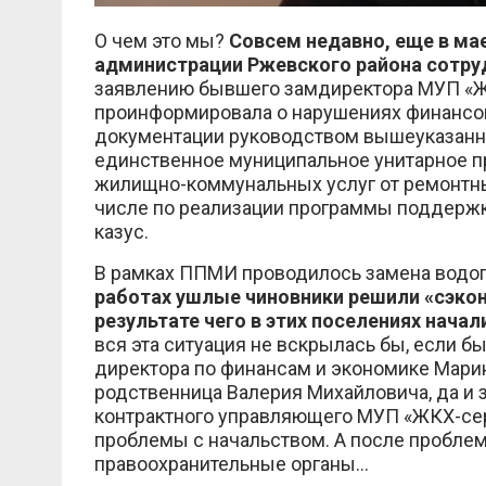
О чем это мы?
Совсем недавно, еще в ма
администрации Ржевского района сотру
заявлению бывшего замдиректора МУП «ЖК
проинформировала о нарушениях финансо
документации руководством вышеуказанно
единственное муниципальное унитарное п
жилищно-коммунальных услуг от ремонтны
числе по реализации программы поддержк
казус.
В рамках ППМИ проводилось замена водоп
работах ушлые чиновники решили «сэкон
результате чего в этих поселениях нач
вся эта ситуация не вскрылась бы, если б
директора по финансам и экономике Марин
родственница Валерия Михайловича, да и
контрактного управляющего МУП «ЖКХ-серви
проблемы с начальством. А после проблем
правоохранительные органы…