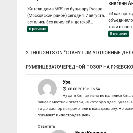
княгини А
Жители дома №39 по бульвару Гусева
«И как преж
(Московский район) сегодня, 7 августа,
объединяло 
остались без качелей и детской...
так и в наст
В регионе
В регионе
2 THOUGHTS ON “
СТАНУТ ЛИ УГОЛОВНЫЕ ДЕЛ
РУМЯНЦЕВА?ОЧЕРЕДНОЙ ПОЗОР НА РЖЕВСКО
Ура
08.08.2019 в 16:54
Ну хоть бы так явно не палились бы… с
ранее с местной газетой, на которую здесь указана
то до сих пор не применили к нападавшему. Но если
применят к «пострадавшей».
Ответить
Иван Краснов