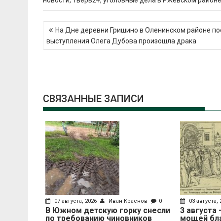
новости
,
Тверь24
,
уголовные дела в Ржевском район
Навигация
На Дне деревни Гришино в Оленинском районе по
по
выступления Олега Дубова произошла драка
записям
СВЯЗАННЫЕ ЗАПИСИ
07 августа, 2026
Иван Краснов
0
03 августа,
В Южном детскую горку снесли
3 августа
по требованию чиновников
мощей бл