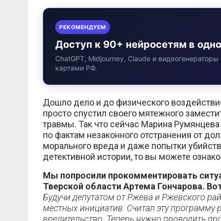
РЕКОМЕНДУЕМ
Доступ к 90+ нейросетям в одн
ChatGPT, Midjourney, Claude и видеогенераторы 
картами РФ.
Дошло дело и до физического воздействи
просто спустил своего мятежного замести
травмы. Так что сейчас Марина Румянцева
по фактам незаконного отстранения от до
морального вреда и даже попытки убийств
детективной истории, то вы можете ознак
Мы попросили прокомментировать ситу
Тверской области Артема Гончарова. Вот
Будучи депутатом от Ржева и Ржевского ра
местных инициатив. Считал эту программу 
вредительство. Теперь нужно проводить п