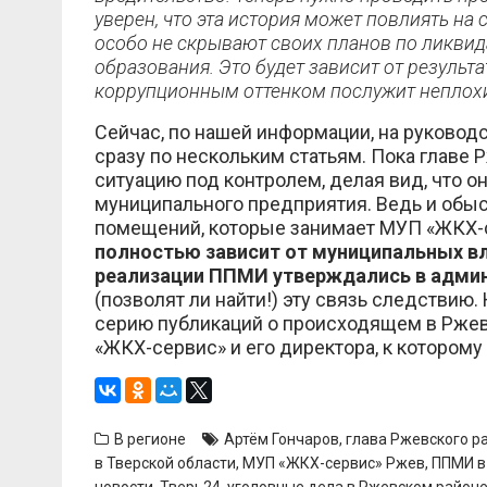
уверен, что эта история может повлиять на
особо не скрывают своих планов по ликвид
образования. Это будет зависит от результа
коррупционным оттенком послужит неплох
Сейчас, по нашей информации, на руково
сразу по нескольким статьям. Пока главе 
ситуацию под контролем, делая вид, что о
муниципального предприятия. Ведь и обыск
помещений, которые занимает МУП «ЖКХ-
полностью зависит от муниципальных вла
реализации ППМИ утверждались в админ
(позволят ли найти!) эту связь следствию
серию публикаций о происходящем в Ржевс
«ЖКХ-сервис» и его директора, к которому
В регионе
Артём Гончаров
,
глава Ржевского р
в Тверской области
,
МУП «ЖКХ-сервис» Ржев
,
ППМИ в