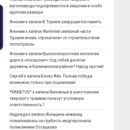
вагонзавода подозреваются в хищении в особо
крупном размере
Аноним
к записи
В Торжке разрушается память
Аноним
к записи
Жителей северной части
Удомли вновь «прокатили» со строительством
теплотрассы
Аноним
к записи
Высокоскоростная железная
ы
дорога «похоронит» под собой десятки
деревень в Калининском районе? Народ против!
Сергей
к записи
Бенес Айо. Полная победа
возможна только при социализме
*KAK&TUS*
к записи
Виновные в уничтожении
тверского трамвая понесут уголовную
ответственность?
Надежда
к записи
Женщина-инвалид
пожаловалась на грубость медперсонала
поликлиники Осташкова