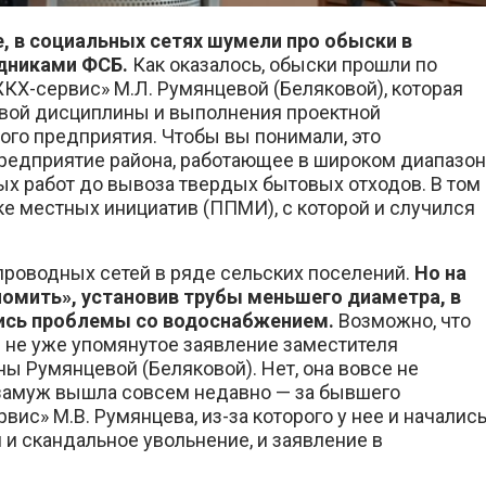
е, в социальных сетях шумели про обыски в
дниками ФСБ.
Как оказалось, обыски прошли по
Х-сервис» М.Л. Румянцевой (Беляковой), которая
вой дисциплины и выполнения проектной
го предприятия. Чтобы вы понимали, это
редприятие района, работающее в широком диапазо
х работ до вывоза твердых бытовых отходов. В том
е местных инициатив (ППМИ), с которой и случился
роводных сетей в ряде сельских поселений.
Но на
омить», установив трубы меньшего диаметра, в
ались проблемы со водоснабжением.
Возможно, что
ы не уже упомянутое заявление заместителя
ы Румянцевой (Беляковой). Нет, она вовсе не
 замуж вышла совсем недавно — за бывшего
с» М.В. Румянцева, из-за которого у нее и началис
 и скандальное увольнение, и заявление в