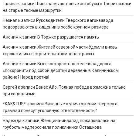
Галина
к записи
Шило на мыло: новые автобусы в Твери похожи
на старые тесные маршрутки.
Незнал
к записи
Руководители Тверского вагонзавода
подозреваются в хищении в особо крупном размере
Аноним
к записи
В Торжке разрушается память
Аноним
к записи
Жителей северной части Удомли вновь
«прокатили» со строительством теплотрассы
Аноним
к записи
Высокоскоростная железная дорога
«похоронит» под собой десятки деревень в Калининском
районе? Народ против!
Сергей
к записи
Бенес Айо. Полная победа возможна только
при социализме
*KAK&TUS*
к записи
Виновные в уничтожении тверского
трамвая понесут уголовную ответственность?
Надежда
к записи
Женщина-инвалид пожаловалась на
грубость медперсонала поликлиники Осташкова