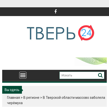
Перейти
к
содержимому
Вы здесь
Главная
>
В регионе
>
В Тверской области массово заболела
черёмуха