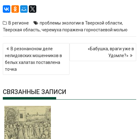
В регионе
проблемы экологии в Тверской области
,
Тверская область
,
черемуха поражена горностаевой молью
Навигация
В резонансном деле
«Бабушка, враги уже в
по
нелидовских мошенников в
Удомле?»
записям
белых халатах поставлена
точка
СВЯЗАННЫЕ ЗАПИСИ