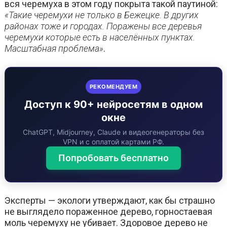
вся черемуха в этом году покрыта такой паутиной:
«Такие черемухи не только в Бежецке. В других
районах тоже и городах. Поражены все деревья
черемухи которые есть в населённых пунктах.
Масштабная проблема»
.
РЕКОМЕНДУЕМ
Доступ к 90+ нейросетям в одном
окне
ChatGPT, Midjourney, Claude и видеогенераторы без
VPN и с оплатой картами РФ.
Попробовать бесплатно
Эксперты — экологи утверждают, как бы страшно
не выглядело пораженное дерево, горностаевая
моль черемуху не убивает. Здоровое дерево не