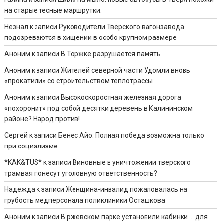
на старые тесные маршрутки.
Незнал
к записи
Руководители Тверского вагонзавода
подозреваются в хищении в особо крупном размере
Аноним
к записи
В Торжке разрушается память
Аноним
к записи
Жителей северной части Удомли вновь
«прокатили» со строительством теплотрассы
Аноним
к записи
Высокоскоростная железная дорога
«похоронит» под собой десятки деревень в Калининском
районе? Народ против!
Сергей
к записи
Бенес Айо. Полная победа возможна только
при социализме
*KAK&TUS*
к записи
Виновные в уничтожении тверского
трамвая понесут уголовную ответственность?
Надежда
к записи
Женщина-инвалид пожаловалась на
грубость медперсонала поликлиники Осташкова
Аноним
к записи
В ржевском парке установили кабинки … для