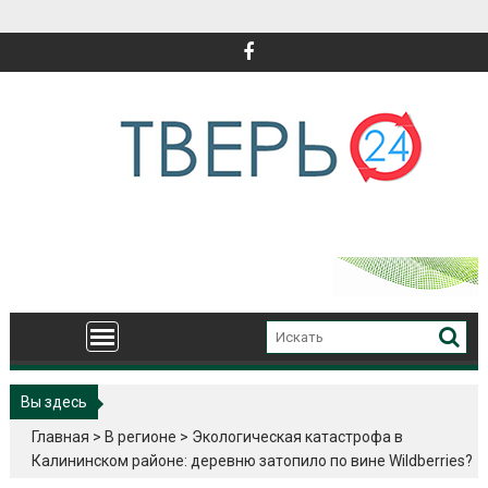
Перейти
к
содержимому
Вы здесь
Главная
>
В регионе
>
Экологическая катастрофа в
Калининском районе: деревню затопило по вине Wildberries?