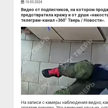
10.03.2024
Видео от подписчиков, на котором прод
предотвратила кражу и от души «накост
телеграм-канал «360° Тверь / Новости».
На записи с камеры наблюдения видно, ка
оплатив покупку. Это замечает одна из со