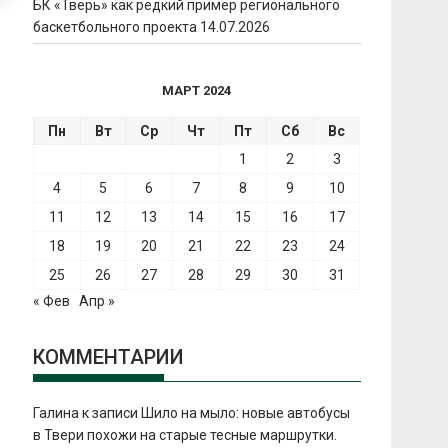
БК «Тверь» как редкий пример регионального
баскетбольного проекта
14.07.2026
МАРТ 2024
Пн
Вт
Ср
Чт
Пт
Сб
Вс
1
2
3
4
5
6
7
8
9
10
11
12
13
14
15
16
17
18
19
20
21
22
23
24
25
26
27
28
29
30
31
« Фев
Апр »
КОММЕНТАРИИ
Галина
к записи
Шило на мыло: новые автобусы
в Твери похожи на старые тесные маршрутки.