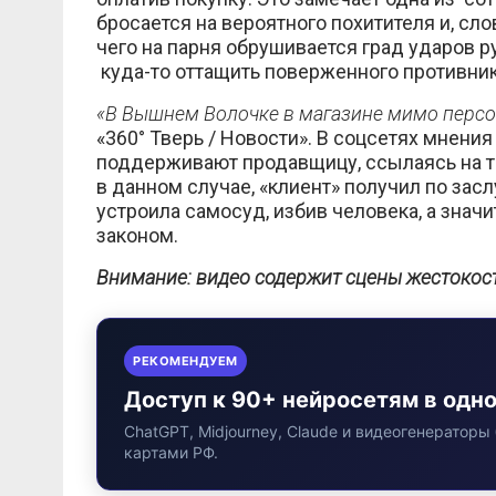
бросается на вероятного похитителя и, сло
чего на парня обрушивается град ударов р
куда-то оттащить поверженного противника
«В Вышнем Волочке в магазине мимо персон
«360° Тверь / Новости». В соцсетях мнен
поддерживают продавщицу, ссылаясь на то,
в данном случае, «клиент» получил по зас
устроила самосуд, избив человека, а знач
законом.
Внимание: видео содержит сцены жестокос
РЕКОМЕНДУЕМ
Доступ к 90+ нейросетям в одн
ChatGPT, Midjourney, Claude и видеогенераторы 
картами РФ.