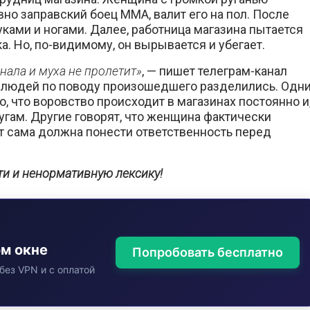
вно заправский боец ММА, валит его на пол. После
уками и ногами. Далее, работница магазина пытается
. Но, по-видимому, он вырывается и убегает.
ала и муха не пролетит»
, — пишет телеграм-канал
ия людей по поводу произошедшего разделились. Одн
 что воровство происходит в магазинах постоянно и
лугам. Другие говорят, что женщина фактически
ит сама должна понести ответственность перед
ти и ненормативную лексику!
ом окне
Попробовать бесплатно
без VPN и с оплатой