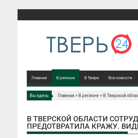
Перейти
к
содержимому
Главная
В регионе
В Твери
Все новости
Вы здесь
Главная
>
В регионе
>
В Тверской обла
В ТВЕРСКОЙ ОБЛАСТИ СОТРУ
ПРЕДОТВРАТИЛА КРАЖУ. ВИД