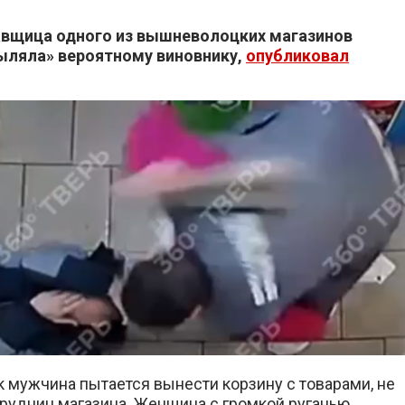
авщица одного из вышневолоцких магазинов
ыляла» вероятному виновнику,
опубликовал
к мужчина пытается вынести корзину с товарами, не
трудниц магазина. Женщина с громкой руганью