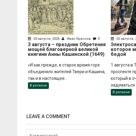
03 августа, 2026
Иван Краснов
0
02 августа,
3 августа – праздник Обретения
Электроса
мощей благоверной великой
которое 
княгини Анны Кашинской (1649)
бедой
«И как прежде, в старое время горе
1 августа в
объединяло жителей Твери и Кашина,
проспекте п
так и в настоящее...
который в о
задуматься о
В регионе
В регионе
LEAVE A COMMENT