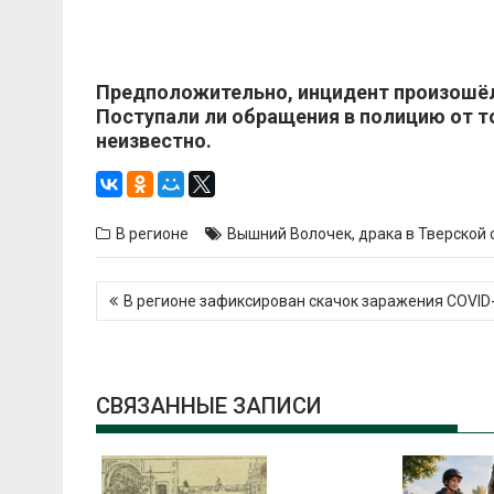
Предположительно, инцидент произошёл 
Поступали ли обращения в полицию от т
неизвестно.
В регионе
Вышний Волочек
,
драка в Тверской 
Навигация
В регионе зафиксирован скачок заражения COVID
по
записям
СВЯЗАННЫЕ ЗАПИСИ