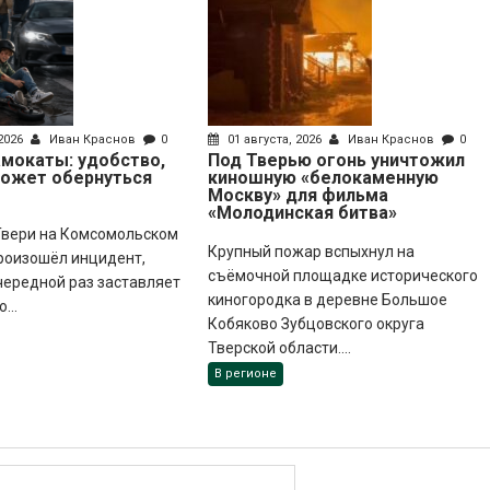
 2026
Иван Краснов
0
01 августа, 2026
Иван Краснов
0
мокаты: удобство,
Под Тверью огонь уничтожил
может обернуться
киношную «белокаменную
Москву» для фильма
«Молодинская битва»
 Твери на Комсомольском
Крупный пожар вспыхнул на
роизошёл инцидент,
съёмочной площадке исторического
чередной раз заставляет
киногородка в деревне Большое
...
Кобяково Зубцовского округа
Тверской области....
В регионе