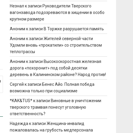
Незнал
к записи
Руководители Тверского
вагонзавода подозреваются в хищении в особо
крупном размере
Аноним
к записи
В Торжке разрушается память
Аноним
к записи
Жителей северной части
Удомли вновь «прокатили» со строительством
теплотрассы
Аноним
к записи
Высокоскоростная железная
дорога «похоронит» под собой десятки
деревень в Калининском районе? Народ против!
я
Сергей
к записи
Бенес Айо. Полная победа
возможна только при социализме
*KAK&TUS*
к записи
Виновные в уничтожении
тверского трамвая понесут уголовную
ответственность?
Надежда
к записи
Женщина-инвалид
пожаловалась на грубость медперсонала