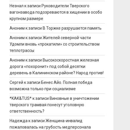
Незнал
к записи
Руководители Тверского
вагонзавода подозреваются в хищении в особо
крупном размере
Аноним
к записи
В Торжке разрушается память
Аноним
к записи
Жителей северной части
Удомли вновь «прокатили» со строительством
теплотрассы
Аноним
к записи
Высокоскоростная железная
дорога «похоронит» под собой десятки
деревень в Калининском районе? Народ против!
Сергей
к записи
Бенес Айо. Полная победа
возможна только при социализме
*KAK&TUS*
к записи
Виновные в уничтожении
тверского трамвая понесут уголовную
ответственность?
Надежда
к записи
Женщина-инвалид
пожаловалась на грубость медперсонала