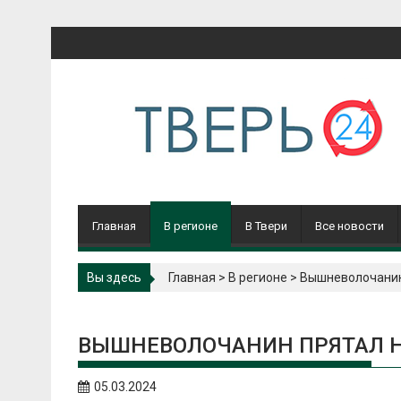
Перейти
к
содержимому
Главная
В регионе
В Твери
Все новости
Вы здесь
Главная
>
В регионе
>
Вышневолочанин 
ВЫШНЕВОЛОЧАНИН ПРЯТАЛ Н
05.03.2024