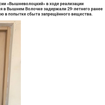
ии «Вышневолоцкий» в ходе реализации
я в Вышнем Волочке задержали 29-летнего ранее
ию в попытке сбыта запрещённого вещества.