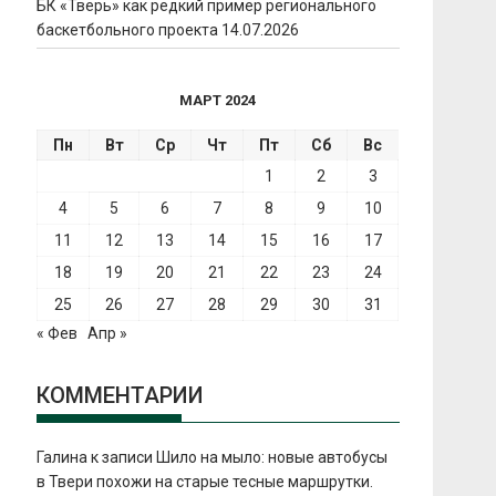
БК «Тверь» как редкий пример регионального
баскетбольного проекта
14.07.2026
МАРТ 2024
Пн
Вт
Ср
Чт
Пт
Сб
Вс
1
2
3
4
5
6
7
8
9
10
11
12
13
14
15
16
17
18
19
20
21
22
23
24
25
26
27
28
29
30
31
« Фев
Апр »
КОММЕНТАРИИ
Галина
к записи
Шило на мыло: новые автобусы
в Твери похожи на старые тесные маршрутки.