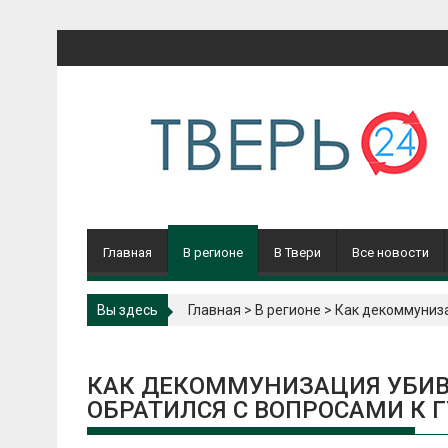
Перейти
к
содержимому
Главная
В регионе
В Твери
Все новости
Вы здесь
Главная
>
В регионе
>
Как декоммуниза
КАК ДЕКОММУНИЗАЦИЯ УБИВА
ОБРАТИЛСЯ С ВОПРОСАМИ К 