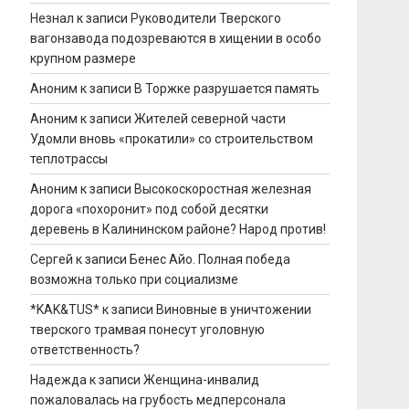
Незнал
к записи
Руководители Тверского
вагонзавода подозреваются в хищении в особо
крупном размере
Аноним
к записи
В Торжке разрушается память
Аноним
к записи
Жителей северной части
Удомли вновь «прокатили» со строительством
теплотрассы
Аноним
к записи
Высокоскоростная железная
дорога «похоронит» под собой десятки
деревень в Калининском районе? Народ против!
Сергей
к записи
Бенес Айо. Полная победа
возможна только при социализме
*KAK&TUS*
к записи
Виновные в уничтожении
тверского трамвая понесут уголовную
ответственность?
Надежда
к записи
Женщина-инвалид
пожаловалась на грубость медперсонала