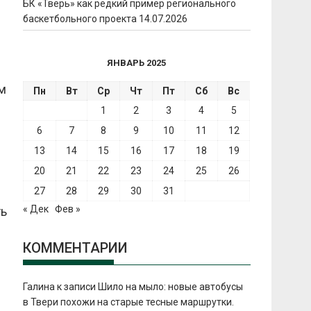
БК «Тверь» как редкий пример регионального
баскетбольного проекта
14.07.2026
ЯНВАРЬ 2025
м
Пн
Вт
Ср
Чт
Пт
Сб
Вс
1
2
3
4
5
6
7
8
9
10
11
12
13
14
15
16
17
18
19
20
21
22
23
24
25
26
27
28
29
30
31
« Дек
Фев »
ть
ы
КОММЕНТАРИИ
Галина
к записи
Шило на мыло: новые автобусы
в Твери похожи на старые тесные маршрутки.