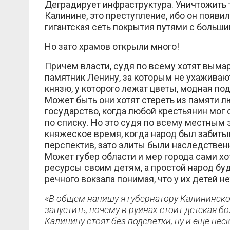
Деградирует инфраструктура. Уничтожить 
Калинине, это преступление, ибо он появил
гигантская сеть покрытия путями с больш
Но зато храмов открыли много!
Причем власти, судя по всему хотят выма
памятник Ленину, за которым не ухаживают
князю, у которого лежат цветы, модная под
Может быть они хотят стереть из памяти л
государство, когда любой крестьянин мог 
по списку. Но это судя по всему местным 
княжеское время, когда народ был забиты
перспектив, зато элиты были наследствен
Может губер области и мер города сами хо
ресурсы своим детям, а простой народ бу
речного вокзала понимая, что у их детей 
«В общем напишу я губернатору Калининско
запустить, почему в руинах стоит детская б
Калинину стоят без подсветки, ну и еще нес