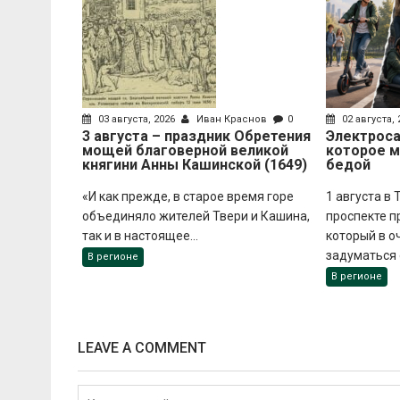
03 августа, 2026
Иван Краснов
0
02 августа,
3 августа – праздник Обретения
Электроса
мощей благоверной великой
которое 
княгини Анны Кашинской (1649)
бедой
«И как прежде, в старое время горе
1 августа в
объединяло жителей Твери и Кашина,
проспекте п
так и в настоящее...
который в о
задуматься о
В регионе
В регионе
LEAVE A COMMENT