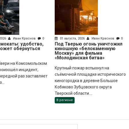
 2026
Иван Краснов
0
01 августа, 2026
Иван Краснов
0
мокаты: удобство,
Под Тверью огонь уничтожил
может обернуться
киношную «белокаменную
Москву» для фильма
«Молодинская битва»
 Твери на Комсомольском
Крупный пожар вспыхнул на
роизошёл инцидент,
съёмочной площадке исторического
чередной раз заставляет
киногородка в деревне Большое
...
Кобяково Зубцовского округа
Тверской области....
В регионе