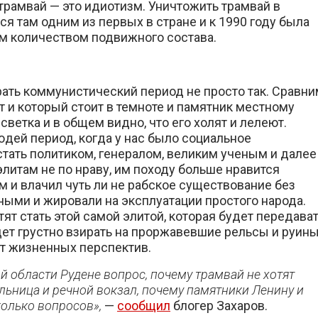
трамвай — это идиотизм. Уничтожить трамвай в
ся там одним из первых в стране и к 1990 году была
им количеством подвижного состава.
рать коммунистический период не просто так. Сравни
 и который стоит в темноте и памятник местному
светка и в общем видно, что его холят и лелеют.
юдей период, когда у нас было социальное
стать политиком, генералом, великим ученым и далее
элитам не по нраву, им походу больше нравится
м и влачил чуть ли не рабское существование без
ными и жировали на эксплуатации простого народа.
тят стать этой самой элитой, которая будет передава
дет грустно взирать на проржавевшие рельсы и руин
нет жизненных перспектив.
й области Рудене вопрос, почему трамвай не хотят
ольница и речной вокзал, почему памятники Ленину и
колько вопросов»,
—
сообщил
блогер Захаров.