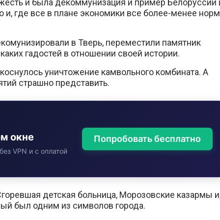
я жесть и была декоммунизация и пример Белоруссии 
 и, где все в плане экономики все более-менее норм
декомунизировали в Тверь, переместили памятник
каких гадостей в отношении своей истории.
коснулось уничтожение камвольного комбината. А
ятий страшно представить.
ом окне
Попробовать бесплатно
без VPN и с оплатой
горевшая детская больница, Морозовские казармы и
рый был одним из символов города.