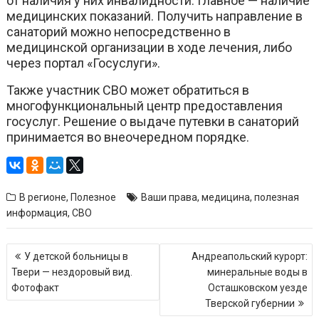
от наличия у них инвалидности. Главное — наличие
медицинских показаний. Получить направление в
санаторий можно непосредственно в
медицинской организации в ходе лечения, либо
через портал «Госуслуги».
Также участник СВО может обратиться в
многофункциональный центр предоставления
госуслуг. Решение о выдаче путевки в санаторий
принимается во внеочередном порядке.
В регионе
,
Полезное
Ваши права
,
медицина
,
полезная
информация
,
СВО
Навигация
У детской больницы в
Андреапольский курорт:
по
Твери — нездоровый вид.
минеральные воды в
записям
Фотофакт
Осташковском уезде
Тверской губернии