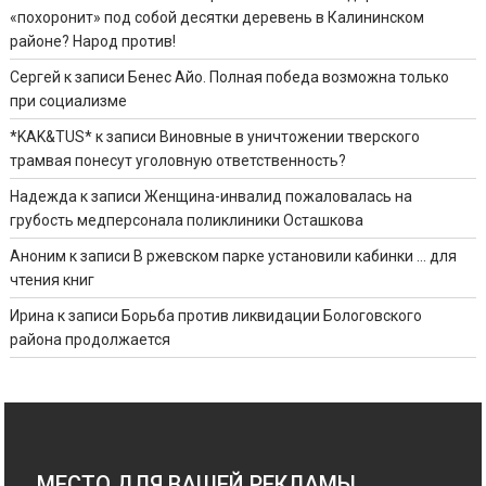
«похоронит» под собой десятки деревень в Калининском
районе? Народ против!
Сергей
к записи
Бенес Айо. Полная победа возможна только
при социализме
*KAK&TUS*
к записи
Виновные в уничтожении тверского
трамвая понесут уголовную ответственность?
Надежда
к записи
Женщина-инвалид пожаловалась на
грубость медперсонала поликлиники Осташкова
Аноним
к записи
В ржевском парке установили кабинки … для
чтения книг
Ирина
к записи
Борьба против ликвидации Бологовского
района продолжается
МЕСТО ДЛЯ ВАШЕЙ РЕКЛАМЫ