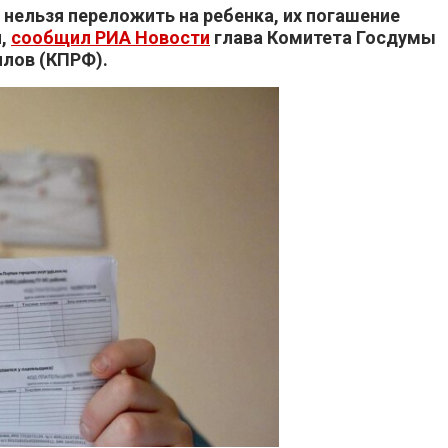
ь нельзя переложить на ребенка, их погашение
й,
сообщил РИА Новости
глава Комитета Госдумы
илов (КПРФ).