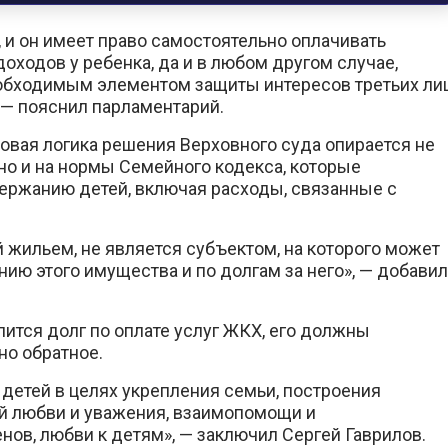
 и он имеет право самостоятельно оплачивать
доходов у ребенка, да и в любом другом случае,
еобходимым элементом защиты интересов третьих лиц
— пояснил парламентарий.
вовая логика решения Верховного суда опирается не
но и на нормы Семейного кодекса, которые
ержанию детей, включая расходы, связанные с
 жильем, не является субъектом, на которого может
ию этого имущества и по долгам за него», — добавил
лится долг по оплате услуг ЖКХ, его должны
но обратное.
етей в целях укрепления семьи, построения
й любви и уважения, взаимопомощи и
нов, любви к детям», — заключил Сергей Гаврилов.