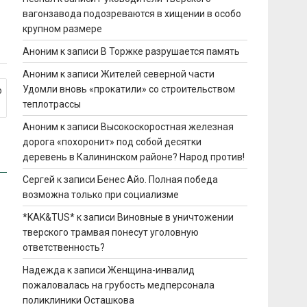
вагонзавода подозреваются в хищении в особо
крупном размере
Аноним
к записи
В Торжке разрушается память
Аноним
к записи
Жителей северной части
Удомли вновь «прокатили» со строительством
ю
теплотрассы
Аноним
к записи
Высокоскоростная железная
дорога «похоронит» под собой десятки
деревень в Калининском районе? Народ против!
Сергей
к записи
Бенес Айо. Полная победа
возможна только при социализме
*KAK&TUS*
к записи
Виновные в уничтожении
тверского трамвая понесут уголовную
ответственность?
Надежда
к записи
Женщина-инвалид
пожаловалась на грубость медперсонала
поликлиники Осташкова