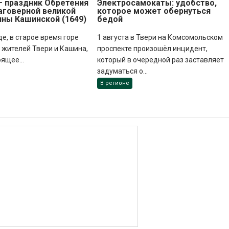
 – праздник Обретения
Электросамокаты: удобство,
аговерной великой
которое может обернуться
нны Кашинской (1649)
бедой
де, в старое время горе
1 августа в Твери на Комсомольском
жителей Твери и Кашина,
проспекте произошёл инцидент,
оящее...
который в очередной раз заставляет
задуматься о...
В регионе