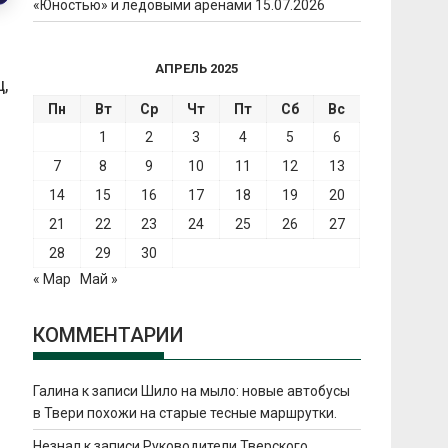
«Юностью» и ледовыми аренами
15.07.2026
АПРЕЛЬ 2025
,
Пн
Вт
Ср
Чт
Пт
Сб
Вс
1
2
3
4
5
6
7
8
9
10
11
12
13
14
15
16
17
18
19
20
21
22
23
24
25
26
27
28
29
30
« Мар
Май »
КОММЕНТАРИИ
Галина
к записи
Шило на мыло: новые автобусы
в Твери похожи на старые тесные маршрутки.
Незнал
к записи
Руководители Тверского