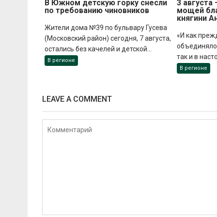
В Южном детскую горку снесли
3 августа
по требованию чиновников
мощей бл
княгини А
Жители дома №39 по бульвару Гусева
«И как преж
(Московский район) сегодня, 7 августа,
объединяло 
остались без качелей и детской...
так и в наст
В регионе
В регионе
LEAVE A COMMENT