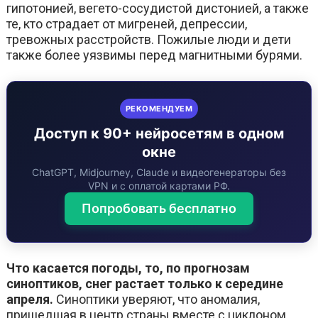
гипотонией, вегето-сосудистой дистонией, а также
те, кто страдает от мигреней, депрессии,
тревожных расстройств. Пожилые люди и дети
также более уязвимы перед магнитными бурями.
РЕКОМЕНДУЕМ
Доступ к 90+ нейросетям в одном
окне
ChatGPT, Midjourney, Claude и видеогенераторы без
VPN и с оплатой картами РФ.
Попробовать бесплатно
Что касается погоды, то, по прогнозам
синоптиков, снег растает только к середине
апреля.
Синоптики уверяют, что аномалия,
пришедшая в центр страны вместе с циклоном