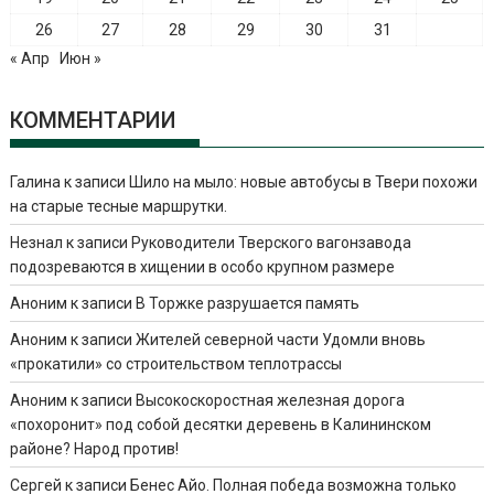
26
27
28
29
30
31
« Апр
Июн »
КОММЕНТАРИИ
Галина
к записи
Шило на мыло: новые автобусы в Твери похожи
на старые тесные маршрутки.
Незнал
к записи
Руководители Тверского вагонзавода
подозреваются в хищении в особо крупном размере
Аноним
к записи
В Торжке разрушается память
Аноним
к записи
Жителей северной части Удомли вновь
«прокатили» со строительством теплотрассы
Аноним
к записи
Высокоскоростная железная дорога
«похоронит» под собой десятки деревень в Калининском
районе? Народ против!
Сергей
к записи
Бенес Айо. Полная победа возможна только