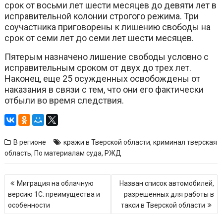
срок от восьми лет шести месяцев до девяти лет в
исправительной колонии строгого режима. Три
соучастника приговорены к лишению свободы на
срок от семи лет до семи лет шести месяцев.
Пятерым назначено лишение свободы условно с
исправительным сроком от двух до трех лет.
Наконец, еще 25 осужденных освобождены от
наказания в связи с тем, что они его фактически
отбыли во время следствия.
В регионе
кражи в Тверской области
,
криминал тверская
область
,
По материалам суда
,
РЖД
Навигация
Миграция на облачную
Назван список автомобилей,
по
версию 1С: преимущества и
разрешенных для работы в
записям
особенности
такси в Тверской области