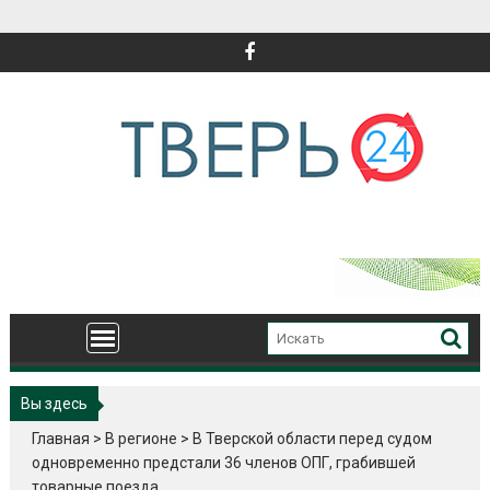
Перейти
к
содержимому
Вы здесь
Главная
>
В регионе
>
В Тверской области перед судом
одновременно предстали 36 членов ОПГ, грабившей
товарные поезда