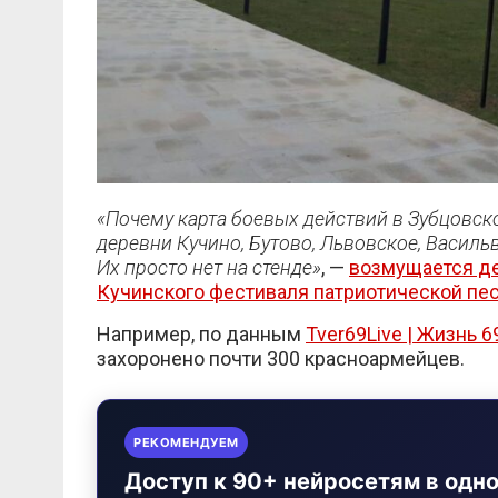
«Почему карта боевых действий в Зубцовск
деревни Кучино, Бутово, Львовское, Василь
Их просто нет на стенде»
, —
возмущается де
Кучинского фестиваля патриотической пе
Например, по данным
Tver69Live | Жизнь 6
захоронено почти 300 красноармейцев.
РЕКОМЕНДУЕМ
Доступ к 90+ нейросетям в одн