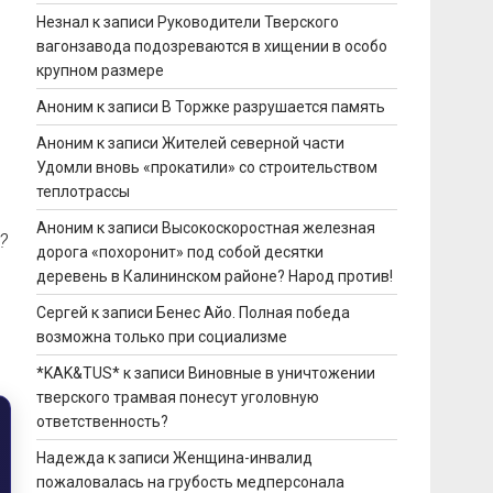
Незнал
к записи
Руководители Тверского
вагонзавода подозреваются в хищении в особо
крупном размере
Аноним
к записи
В Торжке разрушается память
Аноним
к записи
Жителей северной части
Удомли вновь «прокатили» со строительством
теплотрассы
Аноним
к записи
Высокоскоростная железная
?
дорога «похоронит» под собой десятки
деревень в Калининском районе? Народ против!
Сергей
к записи
Бенес Айо. Полная победа
возможна только при социализме
*KAK&TUS*
к записи
Виновные в уничтожении
тверского трамвая понесут уголовную
ответственность?
Надежда
к записи
Женщина-инвалид
пожаловалась на грубость медперсонала