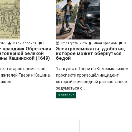
 2026
Иван Краснов
0
02 августа, 2026
Иван Краснов
0
 – праздник Обретения
Электросамокаты: удобство,
аговерной великой
которое может обернуться
нны Кашинской (1649)
бедой
де, в старое время горе
1 августа в Твери на Комсомольском
жителей Твери и Кашина,
проспекте произошёл инцидент,
оящее...
который в очередной раз заставляет
задуматься о...
В регионе