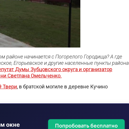
ом районе начинается с Погорелого Городища? А где
вское, Егорьевское и другие населенные пункты района
путат Думы Зубцовского округа и организатор
сни Светлана Омельченко.
9 Твери
, в братской могиле в деревне Кучино
ом окне
Попробовать бесплатно