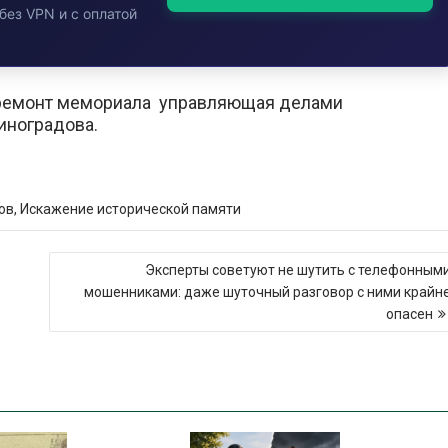
без VPN и с оплатой
 ремонт мемориала управляющая делами
иноградова.
ов
,
Искажение исторической памяти
Эксперты советуют не шутить с телефонным
мошенниками: даже шуточный разговор с ними крайн
опасен