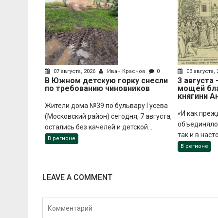
07 августа, 2026
Иван Краснов
0
03 августа,
В Южном детскую горку снесли
3 августа
по требованию чиновников
мощей бл
княгини А
Жители дома №39 по бульвару Гусева
«И как преж
(Московский район) сегодня, 7 августа,
объединяло 
остались без качелей и детской...
так и в наст
В регионе
В регионе
LEAVE A COMMENT