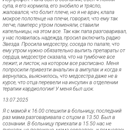
супа, я его кормила, его знобило и трясло,
жаловался, что болит плече, но я не врач, клала
мокрое полотенце на плечи, говорил, что ему так
легче, памперс утром поменяли, ставили
капельницы, на этом все. Так как папа разговаривал,
у нас появилась надежда, просил включить радио
Звезда. Просила медсестру, соседа по палате, что
ему утром нужно обязательно выпить препараты от
сердца, медсестре сказала, что на тумбочке все
лежит, и листок, на котором все расписано. Меня
попросили привезти анальгин в ампулах и когда я
вернулась, выяснилось, что медсестра даже не в
курсе, что отца перевели на инсулин в отделении
терапии кардиологии! У меня был шок.
13.07.2025
Я с мамой к 16.00 спешили в больницу, последний
раз мама разговаривала с отцом в 13.50. Был в
сознании. В больницу приехали в 15.50 нас не
пускали, не положено, мама сорвалась и помчалась