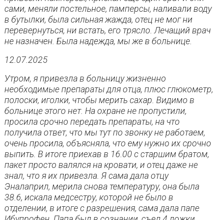
сами, меняли постельное, памперсы, наливали воду
в бутылки, была сильная жажда, отец не мог ни
перевернуться, ни встать, его трясло. Лечащий врач
не назначен. Была надежда, мы же в больнице.
12.07.2025
Утром, я привезла в больницу жизненно
необходимые препараты для отца, плюс глюкометр,
полоски, иголки, чтобы мерить сахар. Видимо в
больнице этого нет. На охране не пропустили,
просила срочно передать препараты, на что
получила ответ, что мы тут по звонку не работаем,
очень просила, объясняла, что ему нужно их срочно
выпить. В итоге приехав в 16.00 с старшим братом,
пакет просто валялся на кровати, и отец даже не
знал, что я их привезла. Я сама дала отцу
Эналаприл, мерила снова температуру, она была
38.6, искала медсестру, которой не было в
отделении, в итоге с разрешения, сама дала папе
Ибупрофен. Папа был в сознании, съел 4 ложки