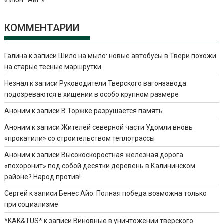
« Июн
Авг »
КОММЕНТАРИИ
Галина
к записи
Шило на мыло: новые автобусы в Твери похожи
на старые тесные маршрутки.
Незнал
к записи
Руководители Тверского вагонзавода
подозреваются в хищении в особо крупном размере
Аноним
к записи
В Торжке разрушается память
Аноним
к записи
Жителей северной части Удомли вновь
«прокатили» со строительством теплотрассы
Аноним
к записи
Высокоскоростная железная дорога
«похоронит» под собой десятки деревень в Калининском
районе? Народ против!
Сергей
к записи
Бенес Айо. Полная победа возможна только
при социализме
*KAK&TUS*
к записи
Виновные в уничтожении тверского