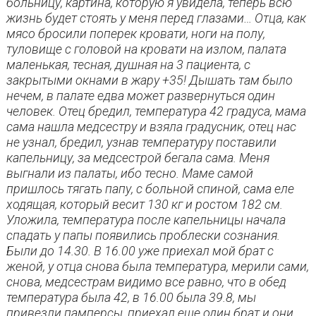
больницу, картина, которую я увидела, теперь всю
жизнь будет стоять у меня перед глазами… Отца, как
мясо бросили поперек кровати, ноги на полу,
туловище с головой на кровати на излом, палата
маленькая, тесная, душная на 3 пациента, с
закрытыми окнами в жару +35! Дышать там было
нечем, в палате едва может развернуться один
человек. Отец бредил, температура 42 градуса, мама
сама нашла медсестру и взяла градусник, отец нас
не узнал, бредил, узнав температуру поставили
капельницу, за медсестрой бегала сама. Меня
выгнали из палаты, ибо тесно. Маме самой
пришлось тягать папу, с больной спиной, сама еле
ходящая, который весит 130 кг и ростом 182 см.
Уложила, температура после капельницы начала
спадать у папы появились проблески сознания.
Были до 14.30. В 16.00 уже приехал мой брат с
женой, у отца снова была температура, мерили сами,
снова, медсестрам видимо все равно, что в обед
температура была 42, в 16.00 была 39.8, мы
привезли памперсы, приехал еще один брат и они