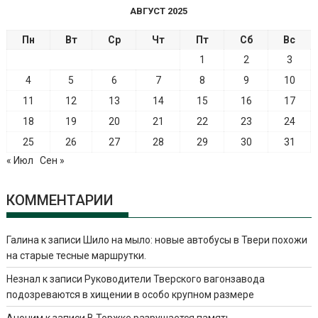
АВГУСТ 2025
Пн
Вт
Ср
Чт
Пт
Сб
Вс
1
2
3
4
5
6
7
8
9
10
11
12
13
14
15
16
17
18
19
20
21
22
23
24
25
26
27
28
29
30
31
« Июл
Сен »
КОММЕНТАРИИ
Галина
к записи
Шило на мыло: новые автобусы в Твери похожи
на старые тесные маршрутки.
Незнал
к записи
Руководители Тверского вагонзавода
подозреваются в хищении в особо крупном размере
Аноним
к записи
В Торжке разрушается память