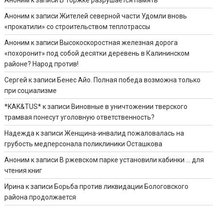
Аноним
к записи
Жителей северной части Удомли вновь
«прокатили» со строительством теплотрассы
Аноним
к записи
Высокоскоростная железная дорога
«похоронит» под собой десятки деревень в Калининском
районе? Народ против!
Сергей
к записи
Бенес Айо. Полная победа возможна только
при социализме
*KAK&TUS*
к записи
Виновные в уничтожении тверского
трамвая понесут уголовную ответственность?
Надежда
к записи
Женщина-инвалид пожаловалась на
грубость медперсонала поликлиники Осташкова
Аноним
к записи
В ржевском парке установили кабинки … для
чтения книг
Ирина
к записи
Борьба против ликвидации Бологовского
района продолжается