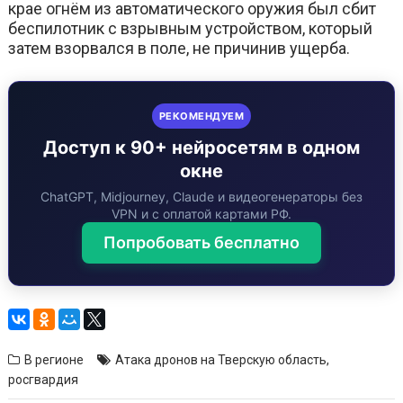
крае огнём из автоматического оружия был сбит
беспилотник с взрывным устройством, который
затем взорвался в поле, не причинив ущерба.
РЕКОМЕНДУЕМ
Доступ к 90+ нейросетям в одном
окне
ChatGPT, Midjourney, Claude и видеогенераторы без
VPN и с оплатой картами РФ.
Попробовать бесплатно
В регионе
Атака дронов на Тверскую область
,
росгвардия