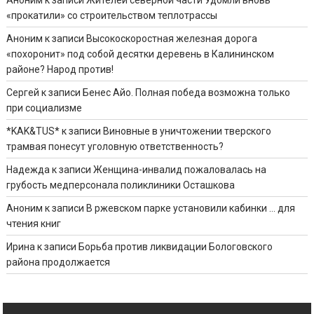
Аноним
к записи
Жителей северной части Удомли вновь
«прокатили» со строительством теплотрассы
Аноним
к записи
Высокоскоростная железная дорога
«похоронит» под собой десятки деревень в Калининском
районе? Народ против!
Сергей
к записи
Бенес Айо. Полная победа возможна только
при социализме
*KAK&TUS*
к записи
Виновные в уничтожении тверского
трамвая понесут уголовную ответственность?
Надежда
к записи
Женщина-инвалид пожаловалась на
грубость медперсонала поликлиники Осташкова
Аноним
к записи
В ржевском парке установили кабинки … для
чтения книг
Ирина
к записи
Борьба против ликвидации Бологовского
района продолжается