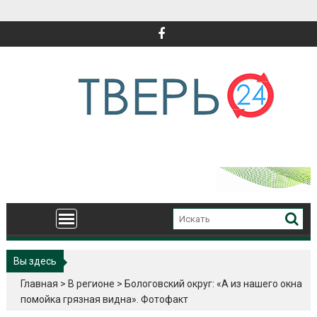
Перейти
к
содержимому
Вы здесь
Главная
>
В регионе
>
Бологовский округ: «А из нашего окна
помойка грязная видна». Фотофакт