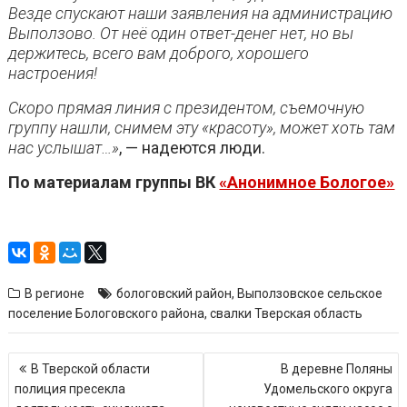
Везде спускают наши заявления на администрацию
Выползово. От неё один ответ-денег нет, но вы
держитесь, всего вам доброго, хорошего
настроения!
Скоро прямая линия с президентом, съемочную
группу нашли, снимем эту «красоту», может хоть там
нас услышат…»
, — надеются люди.
По материалам группы ВК
«Анонимное Бологое»
В регионе
бологовский район
,
Выползовское сельское
поселение Бологовского района
,
свалки Тверская область
Навигация
В Тверской области
В деревне Поляны
по
полиция пресекла
Удомельского округа
записям