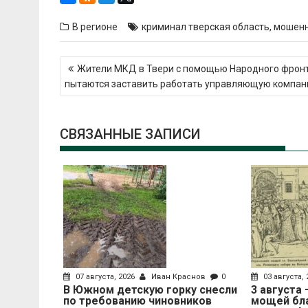
В регионе
криминал тверская область
,
мошенн
Навигация
Жители МКД в Твери с помощью Народного фрон
по
пытаются заставить работать управляющую компа
записям
СВЯЗАННЫЕ ЗАПИСИ
07 августа, 2026
Иван Краснов
0
03 августа,
В Южном детскую горку снесли
3 августа
по требованию чиновников
мощей бл