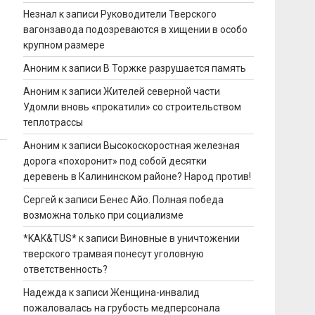
Незнал
к записи
Руководители Тверского
вагонзавода подозреваются в хищении в особо
крупном размере
Аноним
к записи
В Торжке разрушается память
Аноним
к записи
Жителей северной части
Удомли вновь «прокатили» со строительством
теплотрассы
Аноним
к записи
Высокоскоростная железная
дорога «похоронит» под собой десятки
деревень в Калининском районе? Народ против!
Сергей
к записи
Бенес Айо. Полная победа
возможна только при социализме
*KAK&TUS*
к записи
Виновные в уничтожении
тверского трамвая понесут уголовную
ответственность?
Надежда
к записи
Женщина-инвалид
пожаловалась на грубость медперсонала