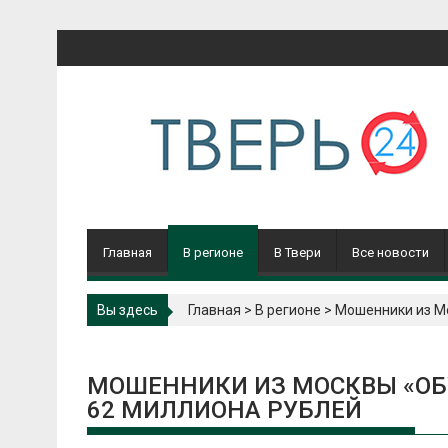
Перейти
к
содержимому
Главная
В регионе
В Твери
Все новости
Вы здесь
Главная
>
В регионе
>
Мошенники из Мо
МОШЕННИКИ ИЗ МОСКВЫ «ОБУ
62 МИЛЛИОНА РУБЛЕЙ