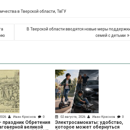
ичества в Тверской области
,
ТвГУ
та
В Тверской области вводятся новые меры поддержк
нию
семей с детьми
 2026
Иван Краснов
0
02 августа, 2026
Иван Краснов
0
 – праздник Обретения
Электросамокаты: удобство,
аговерной великой
которое может обернуться