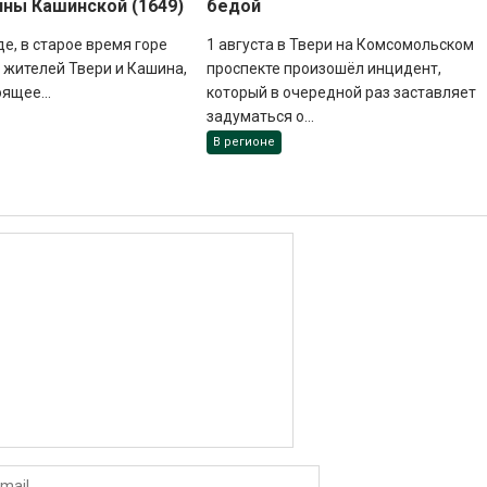
нны Кашинской (1649)
бедой
де, в старое время горе
1 августа в Твери на Комсомольском
жителей Твери и Кашина,
проспекте произошёл инцидент,
оящее...
который в очередной раз заставляет
задуматься о...
В регионе