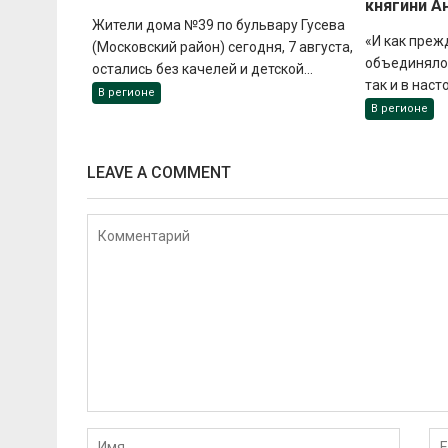
княгини А
Жители дома №39 по бульвару Гусева
«И как преж
(Московский район) сегодня, 7 августа,
объединяло 
остались без качелей и детской...
так и в наст
В регионе
В регионе
LEAVE A COMMENT