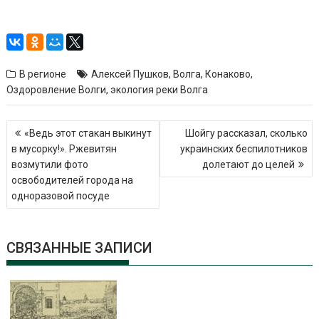
В регионе
Алексей Пушков
,
Волга
,
Конаково
,
Оздоровление Волги
,
экология реки Волга
Навигация
«Ведь этот стакан выкинут
Шойгу рассказал, сколько
по
в мусорку!». Ржевитян
украинских беспилотников
записям
возмутили фото
долетают до целей
освободителей города на
одноразовой посуде
СВЯЗАННЫЕ ЗАПИСИ