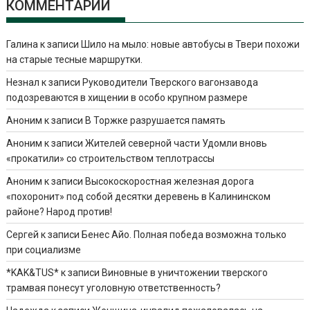
КОММЕНТАРИИ
Галина
к записи
Шило на мыло: новые автобусы в Твери похожи
на старые тесные маршрутки.
Незнал
к записи
Руководители Тверского вагонзавода
подозреваются в хищении в особо крупном размере
Аноним
к записи
В Торжке разрушается память
Аноним
к записи
Жителей северной части Удомли вновь
«прокатили» со строительством теплотрассы
Аноним
к записи
Высокоскоростная железная дорога
«похоронит» под собой десятки деревень в Калининском
районе? Народ против!
Сергей
к записи
Бенес Айо. Полная победа возможна только
при социализме
*KAK&TUS*
к записи
Виновные в уничтожении тверского
трамвая понесут уголовную ответственность?