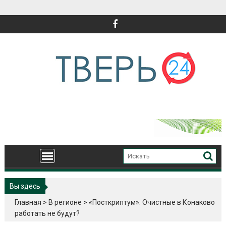
Перейти
к
содержимому
Вы здесь
Главная
>
В регионе
>
«Посткриптум»: Очистные в Конаково
работать не будут?