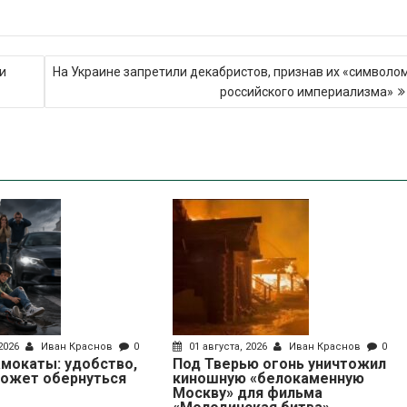
и
На Украине запретили декабристов, признав их «символо
российского империализма»
 2026
Иван Краснов
0
01 августа, 2026
Иван Краснов
0
мокаты: удобство,
Под Тверью огонь уничтожил
может обернуться
киношную «белокаменную
Москву» для фильма