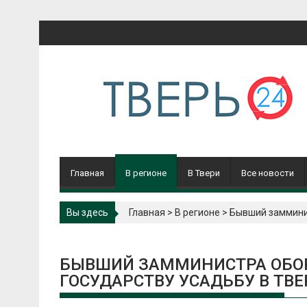
Перейти
к
содержимому
Главная
В регионе
В Твери
Все новости
Вы здесь
Главная
>
В регионе
>
Бывший замминис
БЫВШИЙ ЗАММИНИСТРА ОБОР
ГОСУДАРСТВУ УСАДЬБУ В ТВ