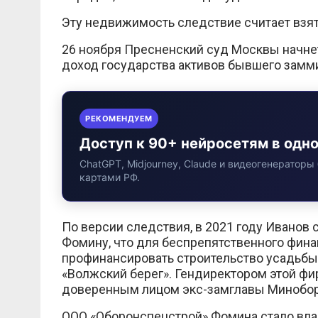
Эту недвижимость следствие считает взят
26 ноября Пресненский суд Москвы начне
доход государства активов бывшего замми
РЕКОМЕНДУЕМ
Доступ к 90+ нейросетям в одн
ChatGPT, Midjourney, Claude и видеогенераторы 
картами РФ.
По версии следствия, в 2021 году Ивано
Фомину, что для беспрепятственного фин
профинансировать строительство усадьбы
«Волжский берег». Гендиректором этой фи
доверенным лицом экс-замглавы Миноборон
ООО «Оборонспецстрой» Фомина стало вла