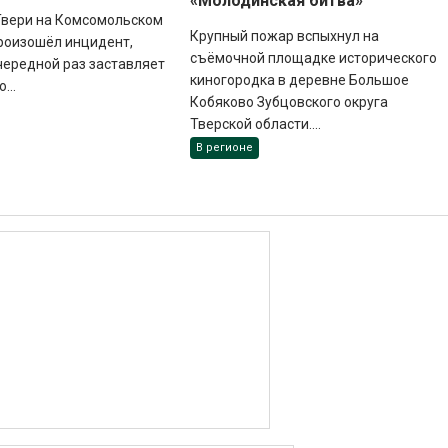
«Молодинская битва»
 Твери на Комсомольском
Крупный пожар вспыхнул на
роизошёл инцидент,
съёмочной площадке исторического
чередной раз заставляет
киногородка в деревне Большое
...
Кобяково Зубцовского округа
Тверской области....
В регионе