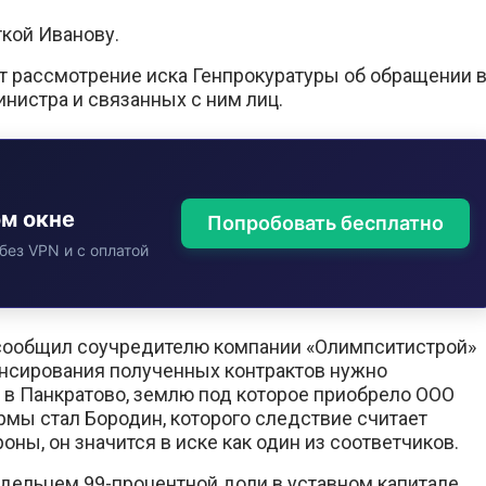
кой Иванову.
т рассмотрение иска Генпрокуратуры об обращении 
нистра и связанных с ним лиц.
ом окне
Попробовать бесплатно
без VPN и с оплатой
в сообщил соучредителю компании «Олимпситистрой»
ансирования полученных контрактов нужно
 в Панкратово, землю под которое приобрело ООО
рмы стал Бородин, которого следствие считает
ы, он значится в иске как один из соответчиков.
дельцем 99-процентной доли в уставном капитале