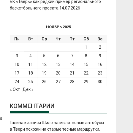
БК «Тверь» как редкий пример регионального
баскетбольного проекта
14.07.2026
НОЯБРЬ 2025
Пн
Вт
Ср
Чт
Пт
Сб
Вс
1
2
3
4
5
6
7
8
9
10
11
12
13
14
15
16
17
18
19
20
21
22
23
24
25
26
27
28
29
30
« Окт
Дек »
КОММЕНТАРИИ
е
Галина
к записи
Шило на мыло: новые автобусы
в Твери похожи на старые тесные маршрутки.