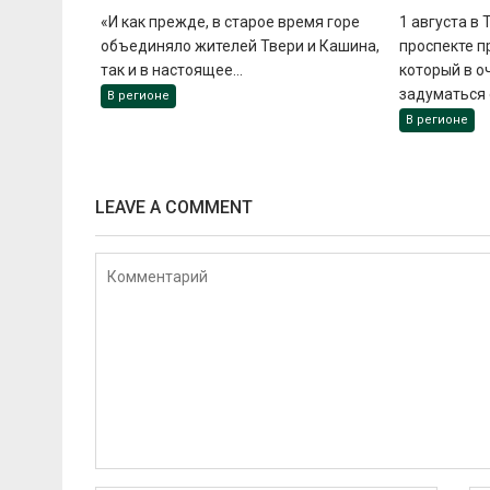
«И как прежде, в старое время горе
1 августа в
объединяло жителей Твери и Кашина,
проспекте п
так и в настоящее...
который в о
задуматься о
В регионе
В регионе
LEAVE A COMMENT