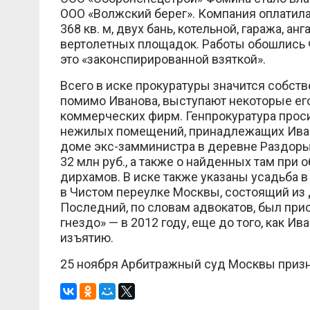
ООО «Волжский берег». Компания оплатил
368 кв. м, двух бань, котельной, гаража, а
вертолетных площадок. Работы обошлись Ф
это «законспирированной взяткой».
Всего в иске прокуратуры значится собстве
помимо Иванова, выступают некоторые его
коммерческих фирм. Генпрокуратура проси
нежилых помещений, принадлежащих Иванов
доме экс-замминистра в деревне Раздоры
32 млн руб., а также о найденных там при об
дирхамов. В иске также указаны усадьба в
в Чистом переулке Москвы, состоящий из 
Последний, по словам адвокатов, был при
гнездо» — в 2012 году, еще до того, как 
изъятию.
25 ноября Арбитражный суд Москвы призна