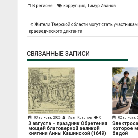
В регионе
коррупция
,
Тимур Иванов
Навигация
Жители Тверской области могут стать участникам
по
краеведческого диктанта
записям
СВЯЗАННЫЕ ЗАПИСИ
03 августа, 2026
Иван Краснов
0
02 августа,
3 августа – праздник Обретения
Электроса
мощей благоверной великой
которое 
княгини Анны Кашинской (1649)
бедой