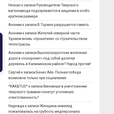
Незнал
к записи
Руководители Тверского
вагонзавода подозреваются в хищении в особо
крупном размере
в
Аноним
к записи
В Торжке разрушается память
Аноним
к записи
Жителей северной части
Удомли вновь «прокатили» со строительством
теплотрассы
Аноним
к записи
Высокоскоростная железная
дорога «похоронит» под собой десятки
деревень в Калининском районе? Народ против!
Сергей
к записи
Бенес Айо. Полная победа
возможна только при социализме
*KAK&TUS*
к записи
Виновные в уничтожении
тверского трамвая понесут уголовную
ответственность?
Надежда
к записи
Женщина-инвалид
пожаловалась на грубость медперсонала