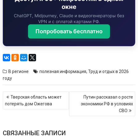
окне
ChatGPT, Midjourney, Claude и видеогенераторы без
VPN и с оплатой картами РФ.
Попробовать бесплатно
В регионе
полезная информация
,
Труд и отдых в 2026
году
Навигация
Тверская область может
Путин рассказал о росте
по
потерять дом Ожегова
экономики РФ в условиях
записям
СВО
СВЯЗАННЫЕ ЗАПИСИ