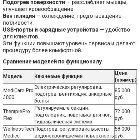
Подогрев поверхности
— расслабляет мышцы,
улучшает кровообращение.
Вентиляция
— охлаждение, предотвращение
потливости.
USB-порты и зарядные устройства
— удобство
для клиентов.
Эти функции повышают уровень сервиса и делают
процедуру более комфортной.
Сравнение моделей по функционалу
Цена
Модель
Ключевые функции
(пример)
Электрическая регулировка,
MediCare Pro
85 000
подогрев, вентиляция, анкерные
3000
руб.
болты
Регулируемые секции,
TherapiePro
72 000
подголовник, подставка для ног,
Flex
руб.
гидравлическая система
WellnessTech
Подогрев, регулировка высоты,
58 000
Medico
водонепроницаемая поверхность
руб.