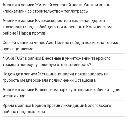
Аноним
к записи
Жителей северной части Удомли вновь
«прокатили» со строительством теплотрассы
Аноним
к записи
Высокоскоростная железная дорога
«похоронит» под собой десятки деревень в Калининском
районе? Народ против!
Сергей
к записи
Бенес Айо. Полная победа возможна только
при социализме
*KAK&TUS*
к записи
Виновные в уничтожении тверского
трамвая понесут уголовную ответственность?
Надежда
к записи
Женщина-инвалид пожаловалась на
грубость медперсонала поликлиники Осташкова
Аноним
к записи
В ржевском парке установили кабинки … для
чтения книг
Ирина
к записи
Борьба против ликвидации Бологовского
района продолжается