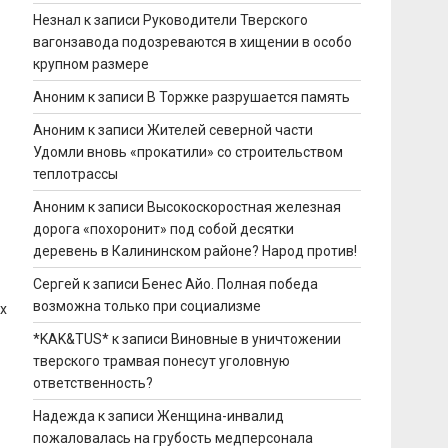
Незнал
к записи
Руководители Тверского
вагонзавода подозреваются в хищении в особо
крупном размере
Аноним
к записи
В Торжке разрушается память
Аноним
к записи
Жителей северной части
Удомли вновь «прокатили» со строительством
теплотрассы
Аноним
к записи
Высокоскоростная железная
дорога «похоронит» под собой десятки
деревень в Калининском районе? Народ против!
Сергей
к записи
Бенес Айо. Полная победа
возможна только при социализме
х
*KAK&TUS*
к записи
Виновные в уничтожении
тверского трамвая понесут уголовную
ответственность?
Надежда
к записи
Женщина-инвалид
пожаловалась на грубость медперсонала