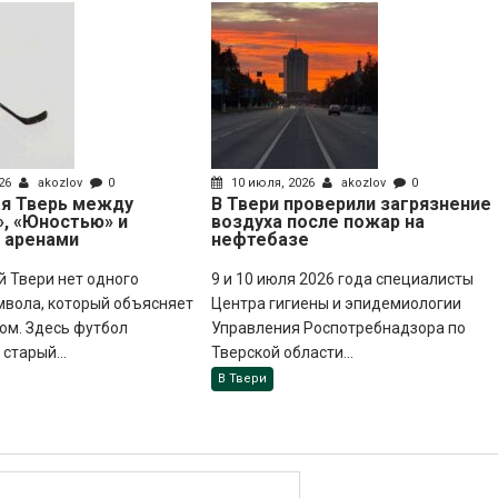
026
akozlov
0
10 июля, 2026
akozlov
0
ая Тверь между
В Твери проверили загрязнение
, «Юностью» и
воздуха после пожар на
 аренами
нефтебазе
й Твери нет одного
9 и 10 июля 2026 года специалисты
мвола, который объясняет
Центра гигиены и эпидемиологии
ом. Здесь футбол
Управления Роспотребнадзора по
старый...
Тверской области...
В Твери