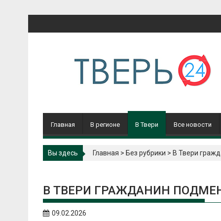
Перейти
к
содержимому
Главная
В регионе
В Твери
Все новости
Вы здесь
Главная
>
Без рубрики
>
В Твери граж
В ТВЕРИ ГРАЖДАНИН ПОДМЕ
09.02.2026