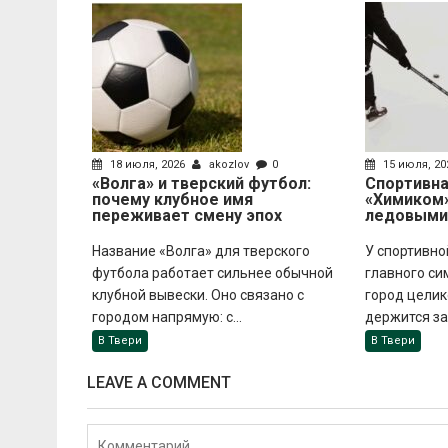
18 июля, 2026
akozlov
0
15 июля, 2
«Волга» и тверский футбол:
Спортивн
почему клубное имя
«Химиком»
переживает смену эпох
ледовыми
Название «Волга» для тверского
У спортивно
футбола работает сильнее обычной
главного си
клубной вывески. Оно связано с
город целик
городом напрямую: с...
держится за 
В Твери
В Твери
LEAVE A COMMENT