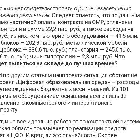
о «
может свидетельствовать о риске незавершения
тижения результата
«. Следует отметить, что по данным
мо частичной оплаты контракта на СМР, оплачены
нтроля в сумме 22,2 тыс. руб., а также расходы на
руб., из них: компьютерного оборудования — 41,5 млн.
блоков — 202,8 тыс. руб.; металлической мебели
еблока — 336,6 тыс. руб.; планетария — 245,0 тыс.
 тыс. руб.; мини-типографии — 2,3 млн. руб.
Что
дет пылиться на складе до лучших времен?
 по другим статьям нацпроекта ситуация обстоит не
проект «Цифровая образовательная среда» — расходы
0% утвержденных бюджетных ассигнований. Из 101
ходимым оборудованием оснащены всего лишь 32
авленного компьютерного и интерактивного
тракту.
т, и не все идеально работают по контрактной систем
ская область показывает по реализации средств
т в ЦФО. И вряд ли это случайность. Скорее