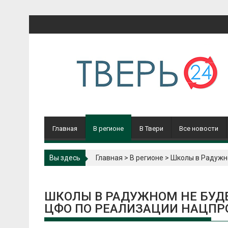
Перейти
к
содержимому
Главная
В регионе
В Твери
Все новости
Вы здесь
Главная
>
В регионе
>
Школы в Радужно
ШКОЛЫ В РАДУЖНОМ НЕ БУДЕ
ЦФО ПО РЕАЛИЗАЦИИ НАЦПР