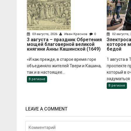
03 августа, 2026
Иван Краснов
0
02 августа,
3 августа – праздник Обретения
Электроса
мощей благоверной великой
которое 
княгини Анны Кашинской (1649)
бедой
«И как прежде, в старое время горе
1 августа в
объединяло жителей Твери и Кашина,
проспекте п
так и в настоящее...
который в о
задуматься о
В регионе
В регионе
LEAVE A COMMENT