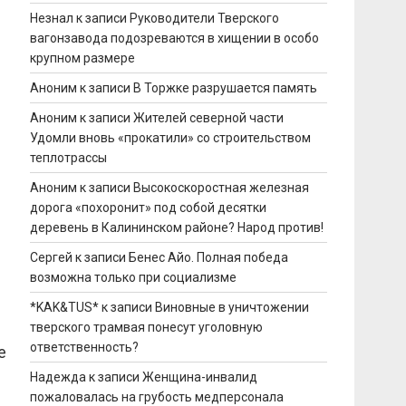
Незнал
к записи
Руководители Тверского
вагонзавода подозреваются в хищении в особо
крупном размере
Аноним
к записи
В Торжке разрушается память
Аноним
к записи
Жителей северной части
Удомли вновь «прокатили» со строительством
теплотрассы
Аноним
к записи
Высокоскоростная железная
дорога «похоронит» под собой десятки
деревень в Калининском районе? Народ против!
Сергей
к записи
Бенес Айо. Полная победа
возможна только при социализме
*KAK&TUS*
к записи
Виновные в уничтожении
тверского трамвая понесут уголовную
ответственность?
е
Надежда
к записи
Женщина-инвалид
пожаловалась на грубость медперсонала