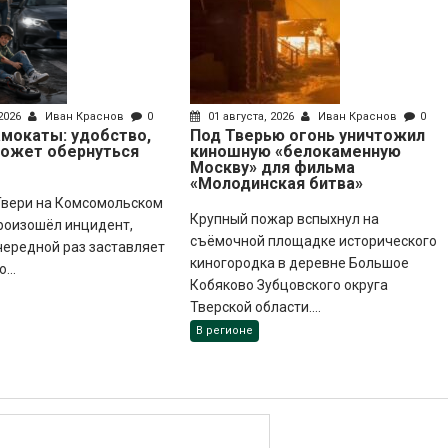
 2026
Иван Краснов
0
01 августа, 2026
Иван Краснов
0
мокаты: удобство,
Под Тверью огонь уничтожил
может обернуться
киношную «белокаменную
Москву» для фильма
«Молодинская битва»
 Твери на Комсомольском
Крупный пожар вспыхнул на
роизошёл инцидент,
съёмочной площадке исторического
чередной раз заставляет
киногородка в деревне Большое
...
Кобяково Зубцовского округа
Тверской области....
В регионе