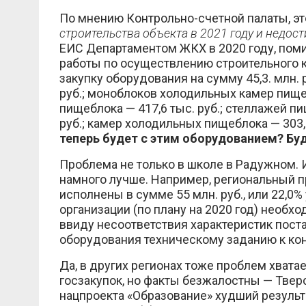
По мнению Контрольно-счетной палаты, эт
строительства
объекта в 2021 году и недос
ЕИС Департаментом ЖКХ в 2020 году, поми
работы по осуществлению строительного ко
закупку оборудования на сумму 45,3. млн. 
руб.; моноблоков холодильных камер пище
пищеблока — 417,6 тыс. руб.; стеллажей пищ
руб.; камер холодильных пищеблока — 303,6
теперь будет с этим оборудованием? Бу
Проблема не только в школе в Радужном. И
намного лучше. Например, региональный 
исполнены в сумме 55 млн. руб., или 22,
организации (по плану на 2020 год) необ
ввиду несоответствия характеристик пост
оборудования техническому заданию к кон
Да, в других регионах тоже проблем хватае
госзакупок, но факты безжалостны — Твер
нацпроекта «Образование» худший результа