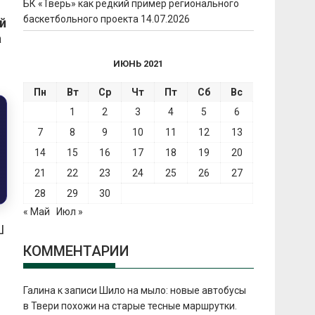
БК «Тверь» как редкий пример регионального
баскетбольного проекта
14.07.2026
й
а
ИЮНЬ 2021
Пн
Вт
Ср
Чт
Пт
Сб
Вс
1
2
3
4
5
6
7
8
9
10
11
12
13
14
15
16
17
18
19
20
21
22
23
24
25
26
27
28
29
30
« Май
Июл »
Ш
КОММЕНТАРИИ
Галина
к записи
Шило на мыло: новые автобусы
в Твери похожи на старые тесные маршрутки.