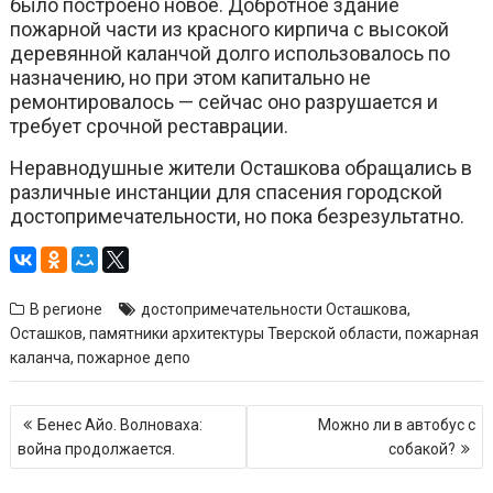
было построено новое. Добротное здание
пожарной части из красного кирпича с высокой
деревянной каланчой долго использовалось по
назначению, но при этом капитально не
ремонтировалось — сейчас оно разрушается и
требует срочной реставрации.
Неравнодушные жители Осташкова обращались в
различные инстанции для спасения городской
достопримечательности, но пока безрезультатно.
В регионе
достопримечательности Осташкова
,
Осташков
,
памятники архитектуры Тверской области
,
пожарная
каланча
,
пожарное депо
Навигация
Бенес Айо. Волноваха:
Можно ли в автобус с
по
война продолжается.
собакой?
записям