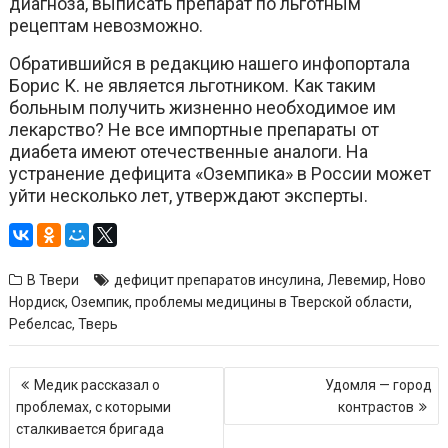
диагноза, выписать препарат по льготным
рецептам невозможно.
Обратившийся в редакцию нашего инфопортала
Борис К. не является льготником. Как таким
больным получить жизненно необходимое им
лекарство? Не все импортные препараты от
диабета имеют отечественные аналоги. На
устранение дефицита «Оземпика» в России может
уйти несколько лет, утверждают эксперты.
В Твери
дефицит препаратов инсулина
,
Левемир
,
Ново
Нордиск
,
Оземпик
,
проблемы медицины в Тверской области
,
Ребелсас
,
Тверь
Навигация
Медик рассказал о
Удомля — город
по
проблемах, с которыми
контрастов
записям
сталкивается бригада