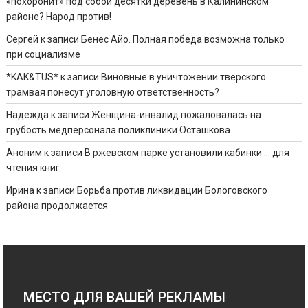
«похоронит» под собой десятки деревень в Калининском
районе? Народ против!
Сергей
к записи
Бенес Айо. Полная победа возможна только
при социализме
*KAK&TUS*
к записи
Виновные в уничтожении тверского
трамвая понесут уголовную ответственность?
Надежда
к записи
Женщина-инвалид пожаловалась на
грубость медперсонала поликлиники Осташкова
Аноним
к записи
В ржевском парке установили кабинки … для
чтения книг
Ирина
к записи
Борьба против ликвидации Бологовского
района продолжается
МЕСТО ДЛЯ ВАШЕЙ РЕКЛАМЫ