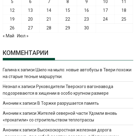
5
6
7
8
9
10
11
12
13
14
15
16
17
18
19
20
21
22
23
24
25
26
27
28
29
30
« Май
Июл »
КОММЕНТАРИИ
Галина
к записи
Шило на мыло: новые автобусы в Твери похожи
на старые тесные маршрутки.
Незнал
к записи
Руководители Тверского вагонзавода
подозреваются в хищении в особо крупном размере
Аноним
к записи
В Торжке разрушается память
Аноним
к записи
Жителей северной части Удомли вновь
«прокатили» со строительством теплотрассы
Аноним
к записи
Высокоскоростная железная дорога