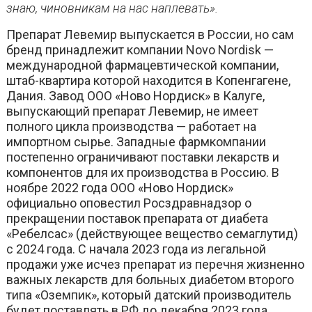
знаю, чиновникам на нас наплевать».
Препарат Левемир выпускается в России, но сам
бренд принадлежит компании Novo Nordisk —
международной фармацевтической компании,
штаб-квартира которой находится в Копенгагене,
Дания. Завод ООО «Ново Нордиск» в Калуге,
выпускающий препарат Левемир, не имеет
полного цикла производства — работает на
импортном сырье. Западные фармкомпании
постепенно ограничивают поставки лекарств и
компонентов для их производства в Россию. В
ноябре 2022 года ООО «Ново Нордиск»
официально оповестил Росздравнадзор о
прекращении поставок препарата от диабета
«Ребелсас» (действующее вещество семаглутид)
с 2024 года. С начала 2023 года из легальной
продажи уже исчез препарат из перечня жизненно
важных лекарств для больных диабетом второго
типа «Оземпик», который датский производитель
будет поставлять в РФ до декабря 2023 года.