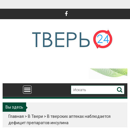
Перейти
к
содержимому
Вы здесь
Главная
>
В Твери
>
В тверских аптеках наблюдается
дефицит препаратов инсулина