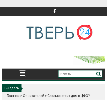
Перейти
к
содержимому
Вы здесь
Главная
>
От читателей
>
Сколько стоит дом в ЦФО?