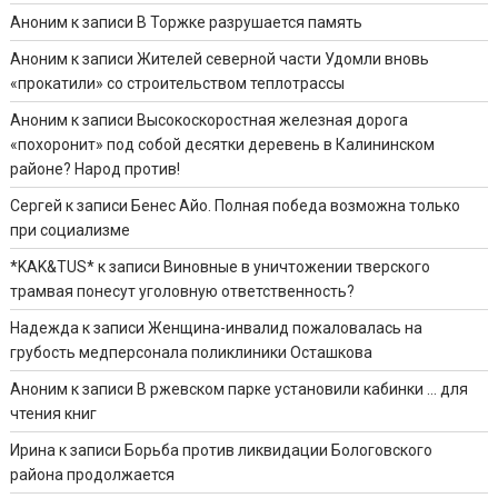
Аноним
к записи
В Торжке разрушается память
Аноним
к записи
Жителей северной части Удомли вновь
«прокатили» со строительством теплотрассы
Аноним
к записи
Высокоскоростная железная дорога
«похоронит» под собой десятки деревень в Калининском
районе? Народ против!
Сергей
к записи
Бенес Айо. Полная победа возможна только
при социализме
*KAK&TUS*
к записи
Виновные в уничтожении тверского
трамвая понесут уголовную ответственность?
Надежда
к записи
Женщина-инвалид пожаловалась на
грубость медперсонала поликлиники Осташкова
Аноним
к записи
В ржевском парке установили кабинки … для
чтения книг
Ирина
к записи
Борьба против ликвидации Бологовского
района продолжается