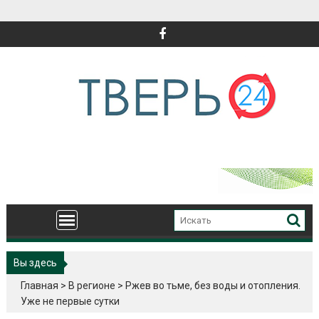
Перейти
к
содержимому
Вы здесь
Главная
>
В регионе
>
Ржев во тьме, без воды и отопления.
Уже не первые сутки