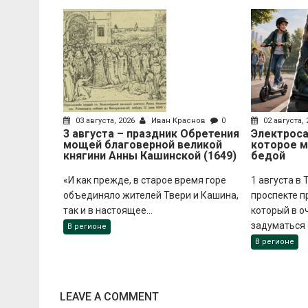
03 августа, 2026
Иван Краснов
0
02 августа,
3 августа – праздник Обретения
Электроса
мощей благоверной великой
которое 
княгини Анны Кашинской (1649)
бедой
«И как прежде, в старое время горе
1 августа в
объединяло жителей Твери и Кашина,
проспекте п
так и в настоящее...
который в о
задуматься о
В регионе
В регионе
LEAVE A COMMENT