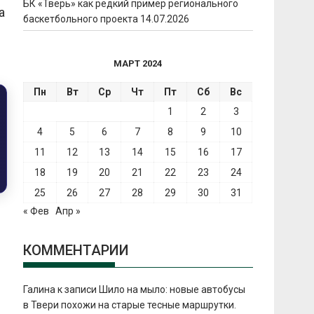
БК «Тверь» как редкий пример регионального
а
баскетбольного проекта
14.07.2026
МАРТ 2024
Пн
Вт
Ср
Чт
Пт
Сб
Вс
1
2
3
4
5
6
7
8
9
10
11
12
13
14
15
16
17
18
19
20
21
22
23
24
25
26
27
28
29
30
31
« Фев
Апр »
КОММЕНТАРИИ
Галина
к записи
Шило на мыло: новые автобусы
в Твери похожи на старые тесные маршрутки.