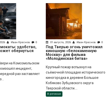
 2026
Иван Краснов
0
01 августа, 2026
Иван Краснов
0
мокаты: удобство,
Под Тверью огонь уничтожил
может обернуться
киношную «белокаменную
Москву» для фильма
«Молодинская битва»
 Твери на Комсомольском
Крупный пожар вспыхнул на
роизошёл инцидент,
съёмочной площадке исторического
чередной раз заставляет
киногородка в деревне Большое
...
Кобяково Зубцовского округа
Тверской области....
В регионе