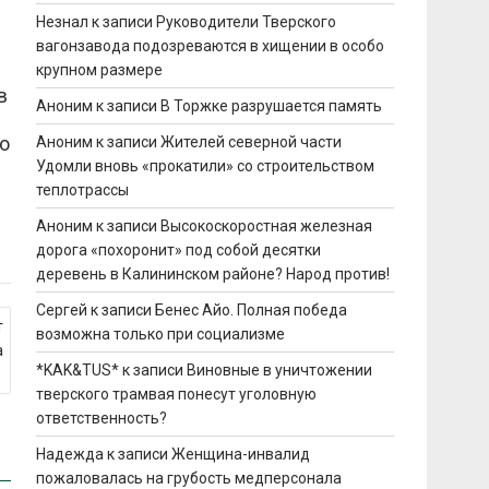
Незнал
к записи
Руководители Тверского
вагонзавода подозреваются в хищении в особо
крупном размере
в
Аноним
к записи
В Торжке разрушается память
го
Аноним
к записи
Жителей северной части
Удомли вновь «прокатили» со строительством
теплотрассы
Аноним
к записи
Высокоскоростная железная
дорога «похоронит» под собой десятки
деревень в Калининском районе? Народ против!
Сергей
к записи
Бенес Айо. Полная победа
т
возможна только при социализме
а
*KAK&TUS*
к записи
Виновные в уничтожении
тверского трамвая понесут уголовную
ответственность?
Надежда
к записи
Женщина-инвалид
пожаловалась на грубость медперсонала