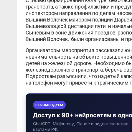
С целью формирования культуры безопасн
транспорта, а также профилактики и пре
инспектором направления по делам несо
Вышний Волочек майором полиции Дарьей
Вышневолоцкой дистанции пути и началь
Сычевым в зоне движения поездов, расп
Вышний Волочек, были организованы и п
Организаторы мероприятия рассказали юны
невнимательность на объекте повышенной
детей на железной дороге. Необходимо бы
железнодорожного транспорта, беречь св
Подросткам разъяснили, что надетый кап
на телефон могут привести к трагическим
РЕКОМЕНДУЕМ
Доступ к 90+ нейросетям в одн
ChatGPT, Midjourney, Claude и видеогенераторы 
картами РФ.