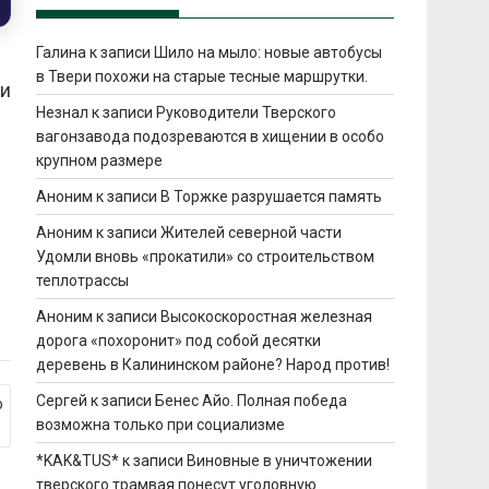
Галина
к записи
Шило на мыло: новые автобусы
в Твери похожи на старые тесные маршрутки.
ии
Незнал
к записи
Руководители Тверского
вагонзавода подозреваются в хищении в особо
крупном размере
Аноним
к записи
В Торжке разрушается память
Аноним
к записи
Жителей северной части
Удомли вновь «прокатили» со строительством
теплотрассы
Аноним
к записи
Высокоскоростная железная
дорога «похоронит» под собой десятки
деревень в Калининском районе? Народ против!
Сергей
к записи
Бенес Айо. Полная победа
о
возможна только при социализме
*KAK&TUS*
к записи
Виновные в уничтожении
тверского трамвая понесут уголовную