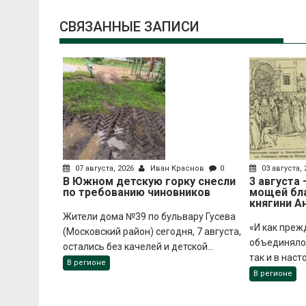
СВЯЗАННЫЕ ЗАПИСИ
07 августа, 2026
Иван Краснов
0
03 августа,
В Южном детскую горку снесли
3 августа
по требованию чиновников
мощей бл
княгини А
Жители дома №39 по бульвару Гусева
«И как преж
(Московский район) сегодня, 7 августа,
объединяло 
остались без качелей и детской...
так и в наст
В регионе
В регионе