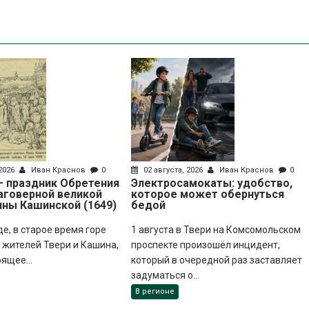
 2026
Иван Краснов
0
02 августа, 2026
Иван Краснов
0
 – праздник Обретения
Электросамокаты: удобство,
аговерной великой
которое может обернуться
нны Кашинской (1649)
бедой
де, в старое время горе
1 августа в Твери на Комсомольском
жителей Твери и Кашина,
проспекте произошёл инцидент,
оящее...
который в очередной раз заставляет
задуматься о...
В регионе