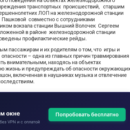
ого поведения на объектах железнодорожного
дупреждения транспортных происшествий, старшим
вершеннолетних ЛОП на железнодорожной станции
 Пашковой совместно с сотрудниками
ником вокзала станции Вышний Волочек Сергеем
оложенной в районе железнодорожной станции
роведены профилактические рейды.
м пассажирам и их родителям о том, что игры и
 опасности – одна из главных причин травмирования
ть внимательными, находясь на объектах
ою жизнь и предупреждать об опасности окружающих
юшон, включенная в наушниках музыка и отвлечение
 последствиям.
ом окне
Попробовать бесплатно
без VPN и с оплатой