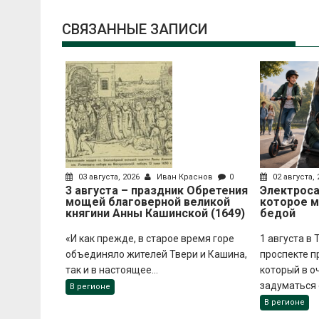
СВЯЗАННЫЕ ЗАПИСИ
03 августа, 2026
Иван Краснов
0
02 августа,
3 августа – праздник Обретения
Электроса
мощей благоверной великой
которое 
княгини Анны Кашинской (1649)
бедой
«И как прежде, в старое время горе
1 августа в
объединяло жителей Твери и Кашина,
проспекте п
так и в настоящее...
который в о
задуматься о
В регионе
В регионе