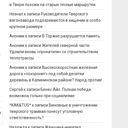
в Твери похожи на старые тесные маршрутки.
Незнал
к записи
Руководители Тверского
вагонзавода подозреваются в хищении в особо
крупном размере
Аноним
к записи
В Торжке разрушается память
Аноним
к записи
Жителей северной части
Удомли вновь «прокатили» со строительством
ь
теплотрассы
Аноним
к записи
Высокоскоростная железная
дорога «похоронит» под собой десятки
деревень в Калининском районе? Народ против!
Сергей
к записи
Бенес Айо. Полная победа
возможна только при социализме
*KAK&TUS*
к записи
Виновные в уничтожении
тверского трамвая понесут уголовную
н
ответственность?
Надежда
к записи
Женщина-инвалид