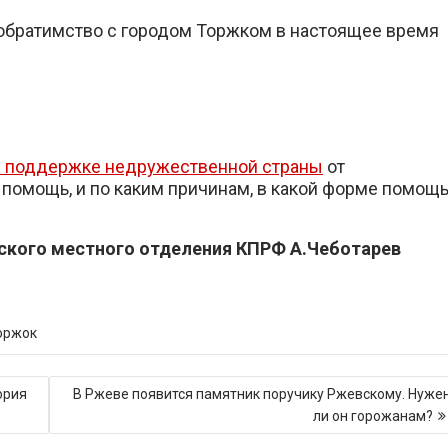
побратимство с городом Торжком в настоящее время
и поддержке недружественной страны
от
 помощь, и по каким причинам, в какой форме помощ
кского местного отделения КПРФ А.Чеботарев
оржок
ория
В Ржеве появится памятник поручику Ржевскому. Нуже
ли он горожанам?