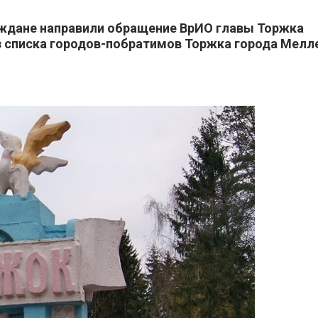
ждане направили обращение ВрИО главы Торжка
з списка городов-побратимов Торжка города Мелл