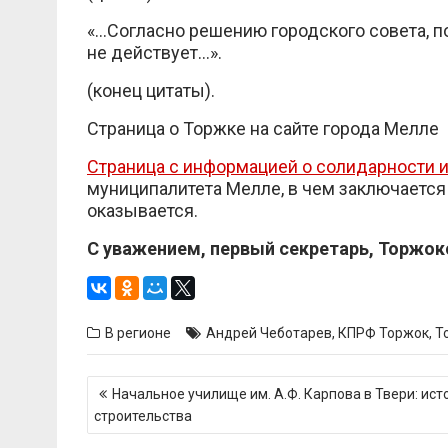
«…Согласно решению городского совета, 
не действует…».
(конец цитаты).
Страница о Торжке на сайте города Мелле
Страница с информацией о солидарности 
муниципалитета Мелле, в чем заключается
оказывается.
С уважением, первый секретарь, Торжо
В регионе
Андрей Чеботарев
,
КПРФ Торжок
,
Т
Навигация
Начальное училище им. А.Ф. Карпова в Твери: ист
по
строительства
записям