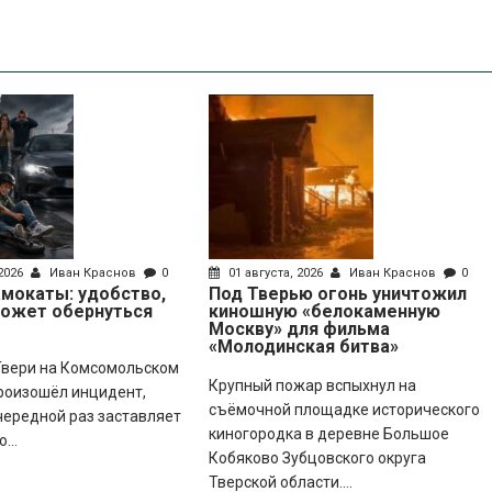
 2026
Иван Краснов
0
01 августа, 2026
Иван Краснов
0
мокаты: удобство,
Под Тверью огонь уничтожил
может обернуться
киношную «белокаменную
Москву» для фильма
«Молодинская битва»
 Твери на Комсомольском
Крупный пожар вспыхнул на
роизошёл инцидент,
съёмочной площадке исторического
чередной раз заставляет
киногородка в деревне Большое
...
Кобяково Зубцовского округа
Тверской области....