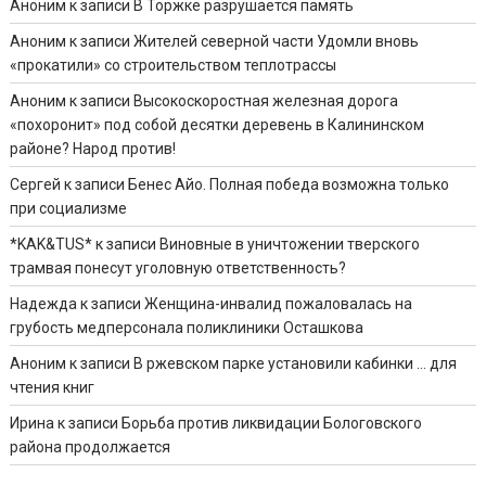
Аноним
к записи
В Торжке разрушается память
Аноним
к записи
Жителей северной части Удомли вновь
«прокатили» со строительством теплотрассы
Аноним
к записи
Высокоскоростная железная дорога
«похоронит» под собой десятки деревень в Калининском
районе? Народ против!
Сергей
к записи
Бенес Айо. Полная победа возможна только
при социализме
*KAK&TUS*
к записи
Виновные в уничтожении тверского
трамвая понесут уголовную ответственность?
Надежда
к записи
Женщина-инвалид пожаловалась на
грубость медперсонала поликлиники Осташкова
Аноним
к записи
В ржевском парке установили кабинки … для
чтения книг
Ирина
к записи
Борьба против ликвидации Бологовского
района продолжается