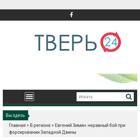
Перейти
к
содержимому
Вы здесь
Главная
>
В регионе
>
Евгений Зимин: неравный бой при
форсировании Западной Двины