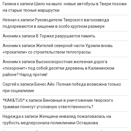
Галина
к записи
Шило на мыло: новые автобусы в Твери похожи
на старые тесные маршрутки.
Незнал
к записи
Руководители Тверского вагонзавода
подозреваются в хищении в особо крупном размере
Аноним
к записи
В Торжке разрушается память
Аноним
к записи
Жителей северной части Удомли вновь
«прокатили» со строительством теплотрассы
Аноним
к записи
Высокоскоростная железная дорога
«похоронит» под собой десятки деревень в Калининском
районе? Народ против!
Сергей
к записи
Бенес Айо. Полная победа возможна только
при социализме
*KAK&TUS*
к записи
Виновные в уничтожении тверского
трамвая понесут уголовную ответственность?
Надежда
к записи
Женщина-инвалид пожаловалась на
грубость медперсонала поликлиники Осташкова