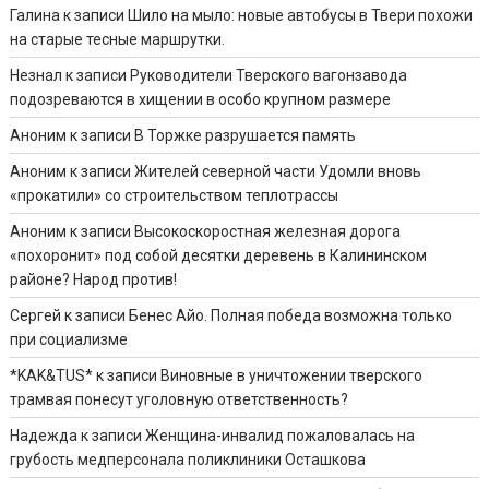
Галина
к записи
Шило на мыло: новые автобусы в Твери похожи
на старые тесные маршрутки.
Незнал
к записи
Руководители Тверского вагонзавода
подозреваются в хищении в особо крупном размере
Аноним
к записи
В Торжке разрушается память
Аноним
к записи
Жителей северной части Удомли вновь
«прокатили» со строительством теплотрассы
Аноним
к записи
Высокоскоростная железная дорога
«похоронит» под собой десятки деревень в Калининском
районе? Народ против!
Сергей
к записи
Бенес Айо. Полная победа возможна только
при социализме
*KAK&TUS*
к записи
Виновные в уничтожении тверского
трамвая понесут уголовную ответственность?
Надежда
к записи
Женщина-инвалид пожаловалась на
грубость медперсонала поликлиники Осташкова