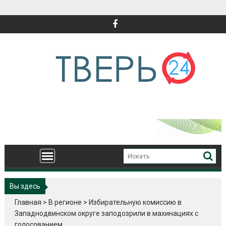
Перейти
к
содержимому
Вы здесь
Главная
>
В регионе
>
Избирательную комиссию в
Западнодвинском округе заподозрили в махинациях с
голосованием