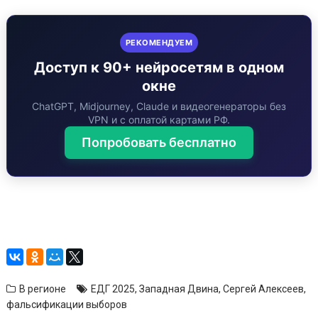
РЕКОМЕНДУЕМ
Доступ к 90+ нейросетям в одном
окне
ChatGPT, Midjourney, Claude и видеогенераторы без
VPN и с оплатой картами РФ.
Попробовать бесплатно
В регионе
ЕДГ 2025
,
Западная Двина
,
Сергей Алексеев
,
фальсификации выборов