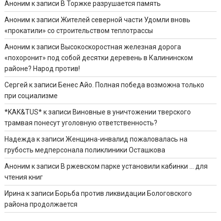
Аноним
к записи
В Торжке разрушается память
Аноним
к записи
Жителей северной части Удомли вновь
«прокатили» со строительством теплотрассы
Аноним
к записи
Высокоскоростная железная дорога
«похоронит» под собой десятки деревень в Калининском
районе? Народ против!
Сергей
к записи
Бенес Айо. Полная победа возможна только
при социализме
*KAK&TUS*
к записи
Виновные в уничтожении тверского
трамвая понесут уголовную ответственность?
Надежда
к записи
Женщина-инвалид пожаловалась на
грубость медперсонала поликлиники Осташкова
Аноним
к записи
В ржевском парке установили кабинки … для
чтения книг
Ирина
к записи
Борьба против ликвидации Бологовского
района продолжается