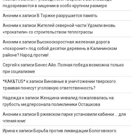
подозреваются в хищении в особо крупном размере
Аноним
к записи
В Торжке разрушается память
Аноним
к записи
Жителей северной части Удомли вновь
«прокатили» со строительством теплотрассы
Аноним
к записи
Высокоскоростная железная дорога
«похоронит» под собой десятки деревень в Калининском
районе? Народ против!
Сергей
к записи
Бенес Айо. Полная победа возможна только
при социализме
*KAK&TUS*
к записи
Виновные в уничтожении тверского
трамвая понесут уголовную ответственность?
Надежда
к записи
Женщина-инвалид пожаловалась на
грубость медперсонала поликлиники Осташкова
Аноним
к записи
В ржевском парке установили кабинки … для
чтения книг
Ирина
к записи
Борьба против ликвидации Бологовского