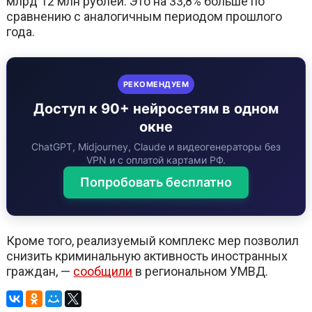
млрд 12 млн рублей. Это на 33,8% больше по
сравнению с аналогичным периодом прошлого
года.
РЕКОМЕНДУЕМ
Доступ к 90+ нейросетям в одном
окне
ChatGPT, Midjourney, Claude и видеогенераторы без
VPN и с оплатой картами РФ.
Попробовать бесплатно
Кроме того, реализуемый комплекс мер позволил
снизить криминальную активность иностранных
граждан, —
сообщили
в региональном УМВД.