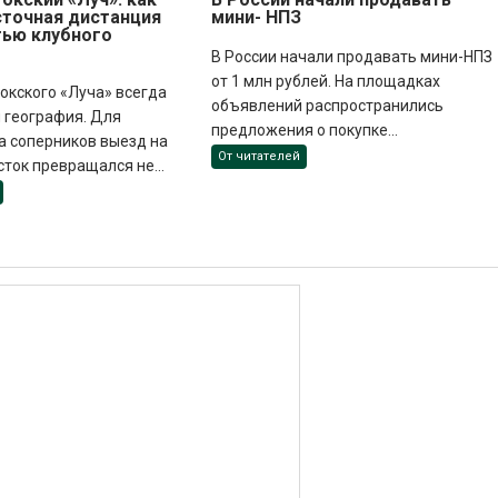
точная дистанция
мини- НПЗ
тью клубного
В России начали продавать мини-НПЗ
от 1 млн рублей. На площадках
окского «Луча» всегда
объявлений распространились
 география. Для
предложения о покупке...
а соперников выезд на
От читателей
ток превращался не...