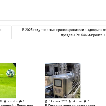
и
В 2025 году тверские правоохранители выдворили з
пределы РФ 544 мигранта
026
akozlov
0
11 июля, 2026
akozlov
0
окский «Луч»: как
В России начали продавать