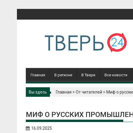
Перейти
к
содержимому
Главная
В регионе
В Твери
Все новости
Вы здесь
Главная
>
От читателей
>
Миф о русск
МИФ О РУССКИХ ПРОМЫШЛЕН
16.09.2025