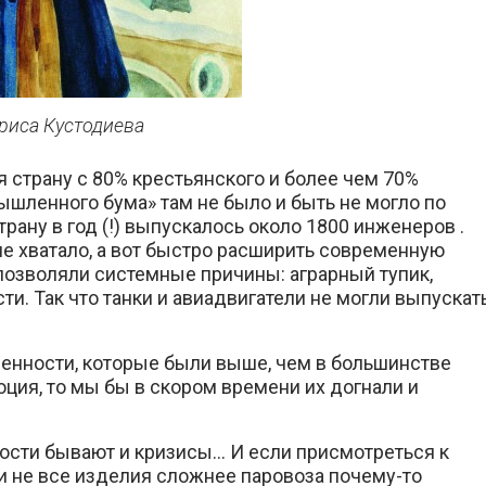
риса Кустодиева
 страну с 80% крестьянского и более чем 70%
ышленного бума» там не было и быть не могло по
рану в год (!) выпускалось около 1800 инженеров .
не хватало, а вот быстро расширить современную
позволяли системные причины: аграрный тупик,
ти. Так что танки и авиадвигатели не могли выпускат
нности, которые были выше, чем в большинстве
юция, то мы бы в скором времени их догнали и
ости бывают и кризисы… И если присмотреться к
ли не все изделия сложнее паровоза почему-то