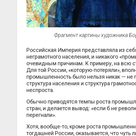
Фрагмент картины художника Бо
Российская Империя представляла из себя
неграмотного населения, и никакого «пром
очевидным причинам. К примеру, на всю ст
Для той России, «которую-потеряли», впол
промышленность было нельзя никак — не 
структура населения и структура грамотнос
неспроста.
Обычно приводятся темпы роста промышле
стран, и делается вывод: «если б не револ
перегнали».
Хотя, вообще-то, кроме роста промышленн
тогдашней России, оказывается, что чуть 