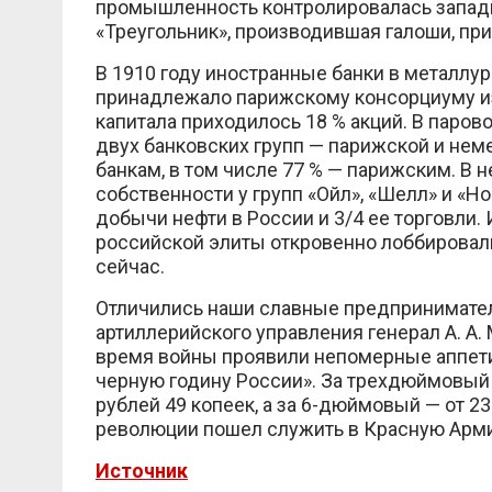
промышленность контролировалась запад
«Треугольник», производившая галоши, п
В 1910 году иностранные банки в металлург
принадлежало парижскому консорциуму из т
капитала приходилось 18 % акций. В паров
двух банковских групп — парижской и нем
банкам, в том числе 77 % — парижским. В
собственности у групп «Ойл», «Шелл» и «Но
добычи нефти в России и 3/4 ее торговли.
российской элиты откровенно лоббировали
сейчас.
Отличились наши славные предпринимател
артиллерийского управления генерал А. А
время войны проявили непомерные аппети
черную годину России». За трехдюймовый
рублей 49 копеек, а за 6-дюймовый — от 2
революции пошел служить в Красную Арми
Источник