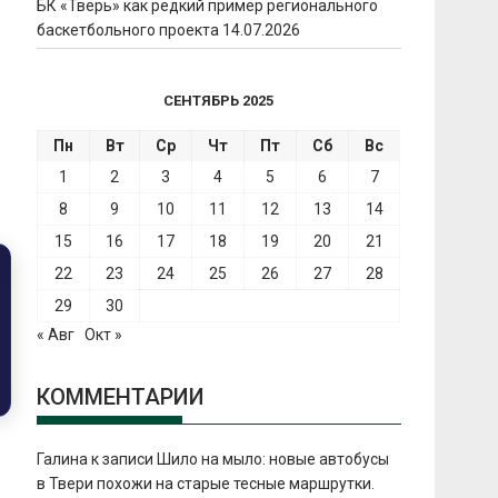
БК «Тверь» как редкий пример регионального
баскетбольного проекта
14.07.2026
СЕНТЯБРЬ 2025
Пн
Вт
Ср
Чт
Пт
Сб
Вс
1
2
3
4
5
6
7
8
9
10
11
12
13
14
15
16
17
18
19
20
21
22
23
24
25
26
27
28
29
30
« Авг
Окт »
КОММЕНТАРИИ
Галина
к записи
Шило на мыло: новые автобусы
в Твери похожи на старые тесные маршрутки.