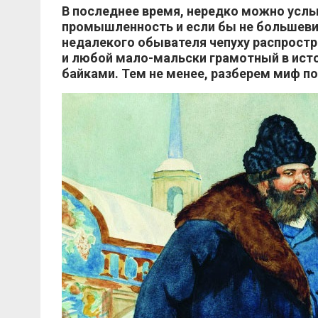
В последнее время, нередко можно услы
промышленность и если бы не большевик
недалекого обывателя чепуху распрост
и любой мало-мальски грамотный в ист
байками. Тем не менее, разберем миф п