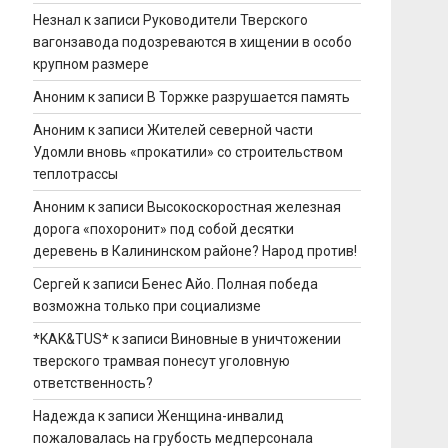
Незнал
к записи
Руководители Тверского
вагонзавода подозреваются в хищении в особо
крупном размере
Аноним
к записи
В Торжке разрушается память
Аноним
к записи
Жителей северной части
Удомли вновь «прокатили» со строительством
теплотрассы
Аноним
к записи
Высокоскоростная железная
дорога «похоронит» под собой десятки
деревень в Калининском районе? Народ против!
Сергей
к записи
Бенес Айо. Полная победа
возможна только при социализме
*KAK&TUS*
к записи
Виновные в уничтожении
тверского трамвая понесут уголовную
ответственность?
Надежда
к записи
Женщина-инвалид
пожаловалась на грубость медперсонала