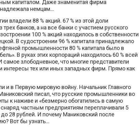
ным капиталом. Даже знаменитая фирма
ринадлежала немцам…
ии владели 88 % акций. 67 % из этой доли
рех банков, а на все банки с участием русского
озостроении 100 % акций находилось в собственности
ецкой. В судостроении 96 % капитала принадлежало
 нефтяной промышленности 80 % капитала было в
бель». В руках этих корпораций находилось 60 % всей
 И самое злободневное, что многие представители
 интересы тех или иных западных фирм. Прямо как
и и в Первую мировую войну. Начальник Главного
. Маниковский писал, что русские промышленники во
ты к наживе и «безмерно обогатились в самую
 снаряд частным предприятиям переплачивали 5
3 до 28 рублей. И почему Маниковский после
ю? Вот бы узнать…