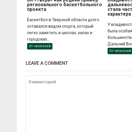
регионального баскетбольного
дальневос
проекта
стала час
характера
Баскетбол в Тверской области долго
У владивост
оставался видом спорта, который
была особая
легко заметить в школах, залах и
большинств
городских...
Дальний Вос
От читателей
От читателей
LEAVE A COMMENT