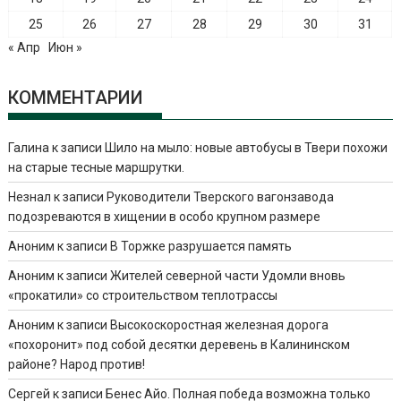
25
26
27
28
29
30
31
« Апр
Июн »
КОММЕНТАРИИ
Галина
к записи
Шило на мыло: новые автобусы в Твери похожи
на старые тесные маршрутки.
Незнал
к записи
Руководители Тверского вагонзавода
подозреваются в хищении в особо крупном размере
Аноним
к записи
В Торжке разрушается память
Аноним
к записи
Жителей северной части Удомли вновь
«прокатили» со строительством теплотрассы
Аноним
к записи
Высокоскоростная железная дорога
«похоронит» под собой десятки деревень в Калининском
районе? Народ против!
Сергей
к записи
Бенес Айо. Полная победа возможна только