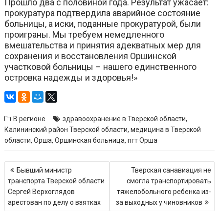
Прошло два с половиной года. Результат ужасает:
прокуратура подтвердила аварийное состояние
больницы, а иски, поданные прокуратурой, были
проиграны. Мы требуем немедленного
вмешательства и принятия адекватных мер для
сохранения и восстановления Оршинской
участковой больницы – нашего единственного
островка надежды и здоровья!»
В регионе
здравоохранение в Тверской области
,
Калининский район Тверской области
,
медицина в Тверской
области
,
Орша
,
Оршинская больница
,
пгт Орша
Навигация
Бывший министр
Тверская санавиация не
по
транспорта Тверской области
смогла транспортировать
записям
Сергей Верхоглядов
тяжелобольного ребенка из-
арестован по делу о взятках
за выходных у чиновников