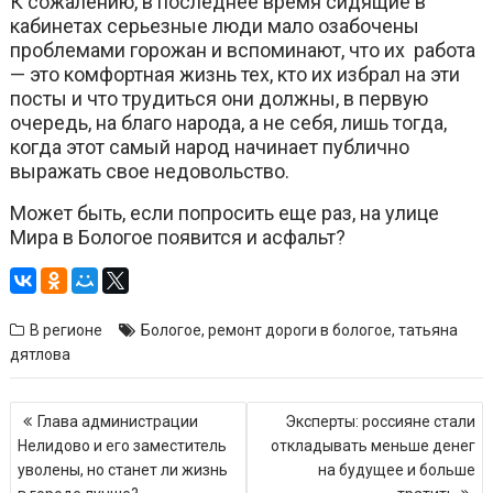
К сожалению, в последнее время сидящие в
кабинетах серьезные люди мало озабочены
проблемами горожан и вспоминают, что их работа
— это комфортная жизнь тех, кто их избрал на эти
посты и что трудиться они должны, в первую
очередь, на благо народа, а не себя, лишь тогда,
когда этот самый народ начинает публично
выражать свое недовольство.
Может быть, если попросить еще раз, на улице
Мира в Бологое появится и асфальт?
В регионе
Бологое
,
ремонт дороги в бологое
,
татьяна
дятлова
Навигация
Глава администрации
Эксперты: россияне стали
по
Нелидово и его заместитель
откладывать меньше денег
записям
уволены, но станет ли жизнь
на будущее и больше