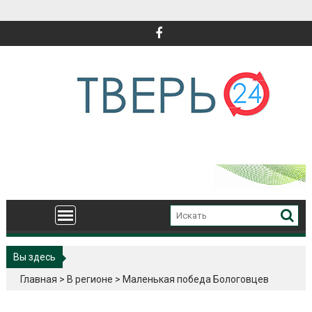
Перейти
к
содержимому
Вы здесь
Главная
>
В регионе
>
Маленькая победа Бологовцев