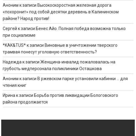
Аноним
к записи
Высокоскоростная железная дорога
«похоронит» под собой десятки деревень в Калининском
районе? Народ против!
Сергей
к записи
Бенес Айо. Полная победа возможна только
при социализме
*KAK&TUS*
к записи
Виновные в уничтожении тверского
трамвая понесут уголовную ответственность?
Надежда
к записи
Женщина-инвалид пожаловалась на
грубость медперсонала поликлиники Осташкова
Аноним
к записи
В ржевском парке установили кабинки … для
чтения книг
Ирина
к записи
Борьба против ликвидации Бологовского
района продолжается