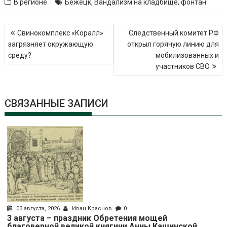
В регионе
Бежецк
,
Вандализм на кладбище
,
фонтан
Навигация
Свинокомплекс «Коралл»
Следственный комитет РФ
по
загрязняет окружающую
открыл горячую линию для
записям
среду?
мобилизованных и
участников СВО
СВЯЗАННЫЕ ЗАПИСИ
03 августа, 2026
Иван Краснов
0
3 августа – праздник Обретения мощей
благоверной великой княгини Анны Кашинской