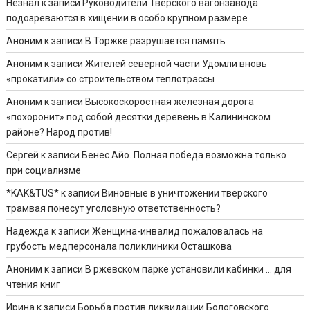
Незнал
к записи
Руководители Тверского вагонзавода
подозреваются в хищении в особо крупном размере
Аноним
к записи
В Торжке разрушается память
Аноним
к записи
Жителей северной части Удомли вновь
«прокатили» со строительством теплотрассы
Аноним
к записи
Высокоскоростная железная дорога
«похоронит» под собой десятки деревень в Калининском
районе? Народ против!
Сергей
к записи
Бенес Айо. Полная победа возможна только
при социализме
*KAK&TUS*
к записи
Виновные в уничтожении тверского
трамвая понесут уголовную ответственность?
Надежда
к записи
Женщина-инвалид пожаловалась на
грубость медперсонала поликлиники Осташкова
Аноним
к записи
В ржевском парке установили кабинки … для
чтения книг
Ирина
к записи
Борьба против ликвидации Бологовского