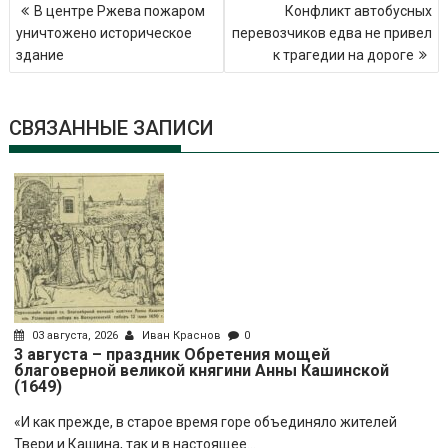
Навигация
В центре Ржева пожаром
Конфликт автобусных
по
уничтожено историческое
перевозчиков едва не привел
записям
здание
к трагедии на дороге
СВЯЗАННЫЕ ЗАПИСИ
03 августа, 2026
Иван Краснов
0
3 августа – праздник Обретения мощей
благоверной великой княгини Анны Кашинской
(1649)
«И как прежде, в старое время горе объединяло жителей
Твери и Кашина, так и в настоящее...