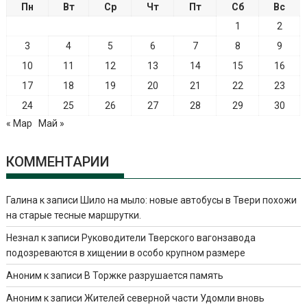
Пн
Вт
Ср
Чт
Пт
Сб
Вс
1
2
3
4
5
6
7
8
9
10
11
12
13
14
15
16
17
18
19
20
21
22
23
24
25
26
27
28
29
30
« Мар
Май »
КОММЕНТАРИИ
Галина
к записи
Шило на мыло: новые автобусы в Твери похожи
на старые тесные маршрутки.
Незнал
к записи
Руководители Тверского вагонзавода
подозреваются в хищении в особо крупном размере
Аноним
к записи
В Торжке разрушается память
Аноним
к записи
Жителей северной части Удомли вновь