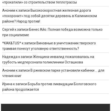
«прокатили» со строительством теплотрассы
Аноним
к записи
Высокоскоростная железная дорога
«похоронит» под собой десятки деревень в Калининском
районе? Народ против!
Сергей
к записи
Бенес Айо. Полная победа возможна только
при социализме
*KAK&TUS*
к записи
Виновные в уничтожении тверского
трамвая понесут уголовную ответственность?
Надежда
к записи
Женщина-инвалид пожаловалась на
грубость медперсонала поликлиники Осташкова
Аноним
к записи
В ржевском парке установили кабинки … для
чтения книг
Ирина
к записи
Борьба против ликвидации Бологовского
района продолжается