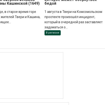
нны Кашинской (1649)
бедой
де, в старое время горе
1 августа в Твери на Комсомольском
жителей Твери и Кашина,
проспекте произошёл инцидент,
оящее...
который в очередной раз заставляет
задуматься о...
В регионе