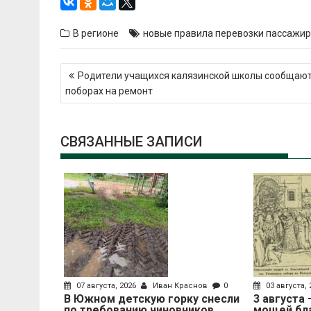
В регионе
новые правила перевозки пассажи
Навигация
Родители учащихся калязинской школы сообщают
по
поборах на ремонт
записям
СВЯЗАННЫЕ ЗАПИСИ
07 августа, 2026
Иван Краснов
0
03 августа,
В Южном детскую горку снесли
3 августа
по требованию чиновников
мощей бл