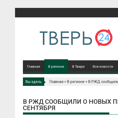
Перейти
к
содержимому
Главная
В регионе
В Твери
Все новости
Вы здесь
Главная
>
В регионе
>
В РЖД сообщили 
В РЖД СООБЩИЛИ О НОВЫХ П
СЕНТЯБРЯ