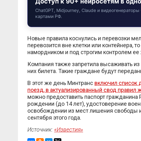
Доступ к 90+ нейросетям в одн
ChatGPT, Midjourney, Claude и видеогенераторы 
картами РФ.
Новые правила коснулись и перевозки мел
перевозится вне клетки или контейнера, то
намордником и под строгим контролем ее 
Компания также запретила высаживать из п
них билета. Такие граждане будут передан
В этот же день Минтранс
включил список д
поезд, в актуализированный свод правил
можно предоставить паспорт гражданина Р
рождении (до 14 лет), удостоверение вое
освобождении из мест лишения свободы и 
сентября этого года.
Источник:
«Известия»