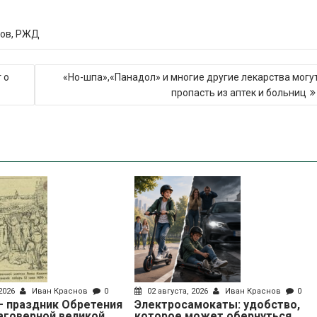
ров
,
РЖД
 о
«Но-шпа»,«Панадол» и многие другие лекарства могу
пропасть из аптек и больниц
 2026
Иван Краснов
0
02 августа, 2026
Иван Краснов
0
 – праздник Обретения
Электросамокаты: удобство,
аговерной великой
которое может обернуться