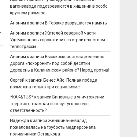
вагонзавода подозреваются в хищении в особо
крупном размере
Аноним
к записи
В Торжке разрушается память
Аноним
к записи
Жителей северной части
т
Удомли вновь «прокатили» со строительством
теплотрассы
Аноним
к записи
Высокоскоростная железная
дорога «похоронит» под собой десятки
деревень в Калининском районе? Народ против!
Сергей
к записи
Бенес Айо. Полная победа
возможна только при социализме
*KAK&TUS*
к записи
Виновные в уничтожении
тверского трамвая понесут уголовную
ответственность?
Надежда
к записи
Женщина-инвалид
пожаловалась на грубость медперсонала
поликлиники Осташкова