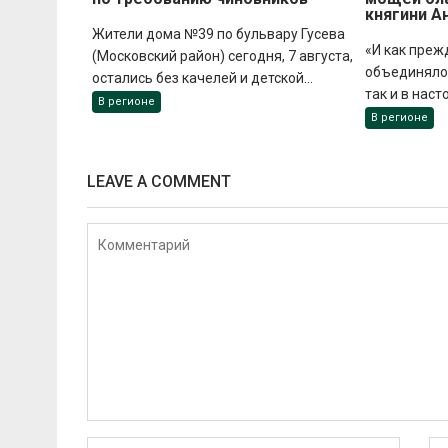
княгини А
Жители дома №39 по бульвару Гусева
«И как преж
(Московский район) сегодня, 7 августа,
объединяло 
остались без качелей и детской...
так и в наст
В регионе
В регионе
LEAVE A COMMENT