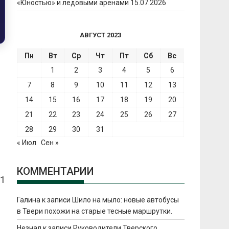
«Юностью» и ледовыми аренами
15.07.2026
АВГУСТ 2023
Пн
Вт
Ср
Чт
Пт
Сб
Вс
1
2
3
4
5
6
7
8
9
10
11
12
13
14
15
16
17
18
19
20
21
22
23
24
25
26
27
28
29
30
31
« Июл
Сен »
КОММЕНТАРИИ
 1
Галина
к записи
Шило на мыло: новые автобусы
в Твери похожи на старые тесные маршрутки.
Незнал
к записи
Руководители Тверского