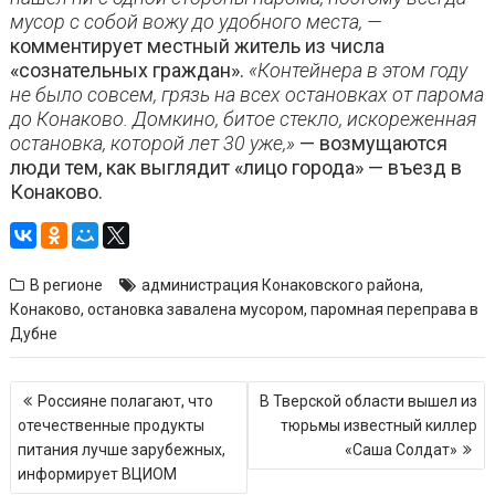
мусор с собой вожу до удобного места, —
комментирует местный житель из числа
«сознательных граждан».
«Контейнера в этом году
не было совсем, грязь на всех остановках от парома
до Конаково. Домкино, битое стекло, искореженная
остановка, которой лет 30 уже,»
— возмущаются
люди тем, как выглядит «лицо города» — въезд в
Конаково.
В регионе
администрация Конаковского района
,
Конаково
,
остановка завалена мусором
,
паромная переправа в
Дубне
Навигация
Россияне полагают, что
В Тверской области вышел из
по
отечественные продукты
тюрьмы известный киллер
записям
питания лучше зарубежных,
«Саша Солдат»
информирует ВЦИОМ