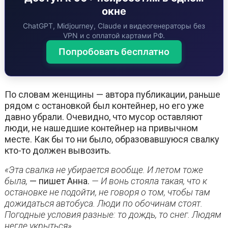
окне
ChatGPT, Midjourney, Claude и видеогенераторы без
VPN и с оплатой картами РФ.
Попробовать бесплатно
По словам женщины — автора публикации, раньше
рядом с остановкой был контейнер, но его уже
давно убрали. Очевидно, что мусор оставляют
люди, не нашедшие контейнер на привычном
месте. Как бы то ни было, образовавшуюся свалку
кто-то должен вывозить.
«Эта свалка не убирается вообще. И летом тоже
была,
— пишет Анна.
— И вонь стояла такая, что к
остановке не подойти, не говоря о том, чтобы там
дожидаться автобуса. Люди по обочинам стоят.
Погодные условия разные: то дождь, то снег. Людям
негде укрыться»
.