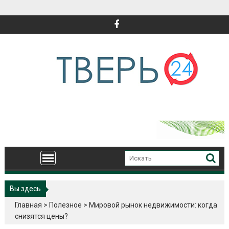
Перейти
к
содержимому
Вы здесь
Главная
>
Полезное
>
Мировой рынок недвижимости: когда
снизятся цены?