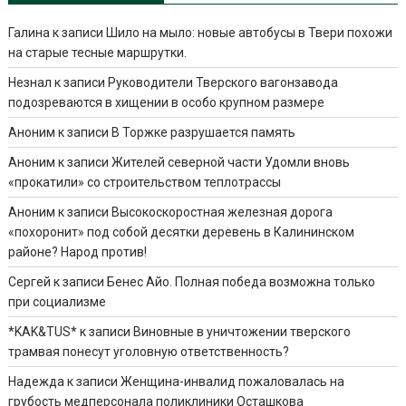
Галина
к записи
Шило на мыло: новые автобусы в Твери похожи
на старые тесные маршрутки.
Незнал
к записи
Руководители Тверского вагонзавода
подозреваются в хищении в особо крупном размере
Аноним
к записи
В Торжке разрушается память
Аноним
к записи
Жителей северной части Удомли вновь
«прокатили» со строительством теплотрассы
Аноним
к записи
Высокоскоростная железная дорога
«похоронит» под собой десятки деревень в Калининском
районе? Народ против!
Сергей
к записи
Бенес Айо. Полная победа возможна только
при социализме
*KAK&TUS*
к записи
Виновные в уничтожении тверского
трамвая понесут уголовную ответственность?
Надежда
к записи
Женщина-инвалид пожаловалась на
грубость медперсонала поликлиники Осташкова