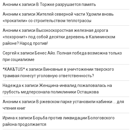
Аноним
к записи
В Торжке разрушается память
Аноним
к записи
Жителей северной части Удомли вновь
«прокатили» со строительством теплотрассы
Аноним
к записи
Высокоскоростная железная дорога
«похоронит» под собой десятки деревень в Калининском
районе? Народ против!
Сергей
к записи
Бенес Айо. Полная победа возможна только
при социализме
*KAK&TUS*
к записи
Виновные в уничтожении тверского
трамвая понесут уголовную ответственность?
Надежда
к записи
Женщина-инвалид пожаловалась на
грубость медперсонала поликлиники Осташкова
Аноним
к записи
В ржевском парке установили кабинки … для
чтения книг
Ирина
к записи
Борьба против ликвидации Бологовского
района продолжается