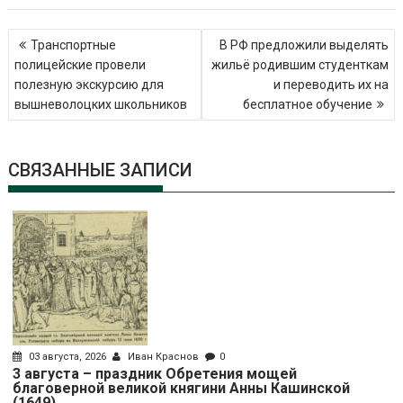
Навигация
Транспортные
В РФ предложили выделять
по
полицейские провели
жильё родившим студенткам
записям
полезную экскурсию для
и переводить их на
вышневолоцких школьников
бесплатное обучение
СВЯЗАННЫЕ ЗАПИСИ
03 августа, 2026
Иван Краснов
0
3 августа – праздник Обретения мощей
благоверной великой княгини Анны Кашинской
(1649)