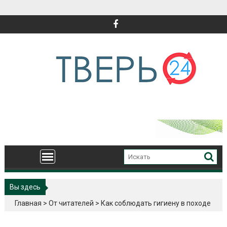
Перейти
к
содержимому
Вы здесь
Главная
>
От читателей
>
Как соблюдать гигиену в походе