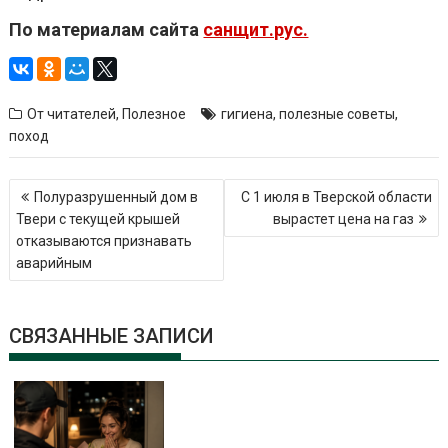
По материалам сайта
санщит.рус.
От читателей
,
Полезное
гигиена
,
полезные советы
,
поход
Навигация
Полуразрушенный дом в
С 1 июля в Тверской области
по
Твери с текущей крышей
вырастет цена на газ
записям
отказываются признавать
аварийным
СВЯЗАННЫЕ ЗАПИСИ