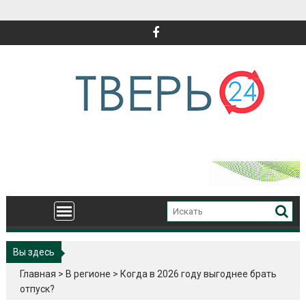
Перейти
к
содержимому
Вы здесь
Главная
>
В регионе
>
Когда в 2026 году выгоднее брать
отпуск?