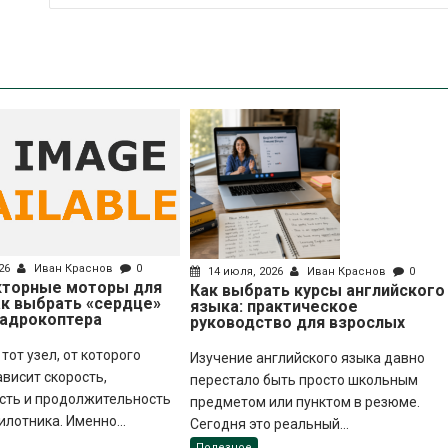
026
Иван Краснов
0
14 июля, 2026
Иван Краснов
0
кторные моторы для
Как выбрать курсы английского
ак выбрать «сердце»
языка: практическое
вадрокоптера
руководство для взрослых
тот узел, от которого
Изучение английского языка давно
висит скорость,
перестало быть просто школьным
сть и продолжительность
предметом или пунктом в резюме.
илотника. Именно...
Сегодня это реальный...
Полезное