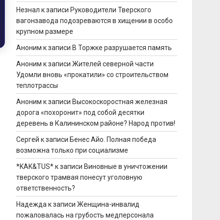
Незнал
к записи
Руководители Тверского
вагонзавода подозреваются в хищении в особо
крупном размере
Аноним
к записи
В Торжке разрушается память
Аноним
к записи
Жителей северной части
Удомли вновь «прокатили» со строительством
теплотрассы
Аноним
к записи
Высокоскоростная железная
дорога «похоронит» под собой десятки
деревень в Калининском районе? Народ против!
Сергей
к записи
Бенес Айо. Полная победа
возможна только при социализме
*KAK&TUS*
к записи
Виновные в уничтожении
тверского трамвая понесут уголовную
ответственность?
Надежда
к записи
Женщина-инвалид
пожаловалась на грубость медперсонала