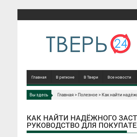
Перейти
к
содержимому
Главная
В регионе
В Твери
Все новости
Вы здесь
Главная
>
Полезное
>
Как найти надёж
КАК НАЙТИ НАДЁЖНОГО ЗАС
РУКОВОДСТВО ДЛЯ ПОКУПАТ