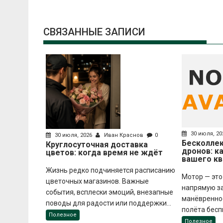
записям
СВЯЗАННЫЕ ЗАПИСИ
30 июля, 2
30 июля, 2026
Иван Краснов
0
Бесколле
Круглосуточная доставка
дронов: к
цветов: когда время не ждёт
вашего к
Жизнь редко подчиняется расписанию
Мотор — это 
цветочных магазинов. Важные
напрямую за
события, всплески эмоций, внезапные
манёвренно
поводы для радости или поддержки...
полёта бесп
Полезное
Полезное