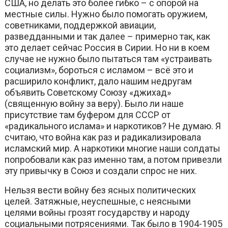
США, но делать это более гибко – с опорой на
местные силы. Нужно было помогать оружием,
советниками, поддержкой авиации,
разведданными и так далее – примерно так, как
это делает сейчас Россия в Сирии. Но ни в коем
случае не нужно было пытаться там «устраивать
социализм», бороться с исламом – всё это и
расширило конфликт, дало нашим недругам
объявить Советскому Союзу «джихад»
(священную войну за веру). Было ли наше
присутствие там буфером для СССР от
«радикального ислама» и наркотиков? Не думаю. Я
считаю, что война как раз и радикализировала
исламский мир. А наркотики многие наши солдаты
попробовали как раз именно там, а потом привезли
эту привычку в Союз и создали спрос не них.
Нельзя вести войну без ясных политических
целей. Затяжные, неуспешные, с неясными
целями войны грозят государству и народу
социальными потрясениями. Так было в 1904-1905