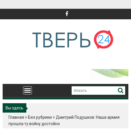
Перейти
к
содержимому
Вы здесь
Главная
>
Без рубрики
>
Дмитрий Подушков: Наша армия
прошла ту войну достойно