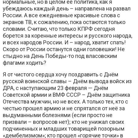
нормальные, но в целом её политика, как я
убеждаюсь каждый день – направлена на развал
России. А все ежедневные красивые слова с
экранов ТВ, к сожалению, пока остаются только
словами. Считаю, что только КПРФ сегодня
борется за коренные интересы и русского народа,
и всех народов России. И – народ, хватит спать!
Скоро от России останутся одни головешки! Не
стыдно на День Победы-то под власовским
флагами ходить?
Я от чистого сердца хочу поздравить с Днём
русской воинской славы – Днём вывода войск из
ДРА, с наступающим 23 февраля — Днём
Советской армии и ВМФ СССР – Днём защитника
Отечества мужчин, но не всех. А только тех, кто с
честью прошел армию и не спрятался от неё за
выдуманными болезнями (если просто не
призвали – вопросов нет); кто не унижал своих
подчиненных и младших товарищей позорным
«дембелизмом»; кто прошел «горячие точки» в