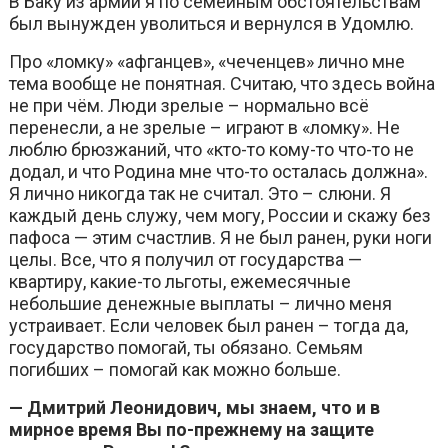
В Баку из армии я по семейным обстоятельствам
был вынужден уволиться и вернулся в Удомлю.
Про «ломку» «афганцев», «чеченцев» лично мне
тема вообще не понятная. Считаю, что здесь война
не при чём. Люди зрелые – нормально всё
перенесли, а не зрелые – играют в «ломку». Не
люблю брюзжаний, что «кто-то кому-то что-то не
додал, и что Родина мне что-то осталась должна».
Я лично никогда так не считал. Это – слюни. Я
каждый день служу, чем могу, России и скажу без
пафоса — этим счастлив. Я не был ранен, руки ноги
целы. Все, что я получил от государства —
квартиру, какие-то льготы, ежемесячные
небольшие денежные выплаты – лично меня
устраивает. Если человек был ранен – тогда да,
государство помогай, ты обязано. Семьям
погибших – помогай как можно больше.
— Дмитрий Леонидович, мы знаем, что и в
мирное время Вы по-прежнему на защите