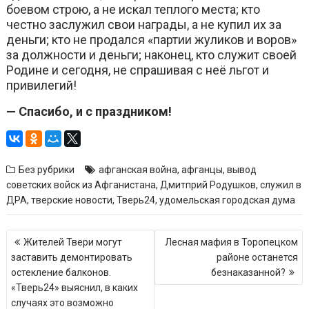
боевом строю, а не искал теплого места; кто
честно заслужил свои награды, а не купил их за
деньги; кто не продался «партии жуликов и воров»
за должности и деньги; наконец, кто служит своей
Родине и сегодня, не спрашивая с неё льгот и
привилегий!
— Спасибо, и с праздником!
Без рубрики
афганская война
,
афганцы
,
вывод
советских войск из Афганистана
,
Дмитприй Родушков
,
служил в
ДРА
,
тверские новости
,
Тверь24
,
удомельская городская дума
Навигация
Жителей Твери могут
Лесная мафия в Торопецком
по
заставить демонтировать
районе останется
записям
остекление балконов.
безнаказанной?
«Тверь24» выяснил, в каких
случаях это возможно