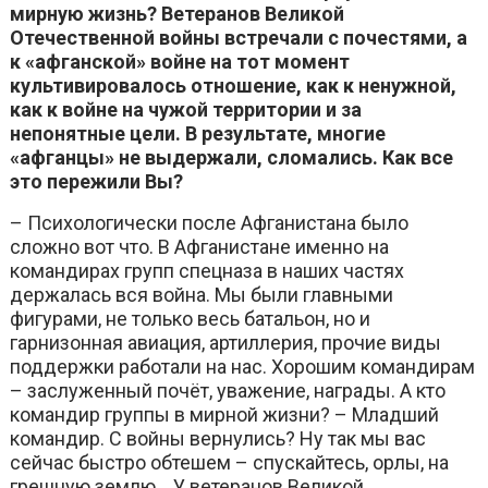
мирную жизнь? Ветеранов Великой
Отечественной войны встречали с почестями, а
к «афганской» войне на тот момент
культивировалось отношение, как к ненужной,
как к войне на чужой территории и за
непонятные цели. В результате, многие
«афганцы» не выдержали, сломались. Как все
это пережили Вы?
– Психологически после Афганистана было
сложно вот что. В Афганистане именно на
командирах групп спецназа в наших частях
держалась вся война. Мы были главными
фигурами, не только весь батальон, но и
гарнизонная авиация, артиллерия, прочие виды
поддержки работали на нас. Хорошим командирам
– заслуженный почёт, уважение, награды. А кто
командир группы в мирной жизни? – Младший
командир. С войны вернулись? Ну так мы вас
сейчас быстро обтешем – спускайтесь, орлы, на
грешную землю… У ветеранов Великой