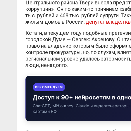
Центрального района Твери внесла предст
коррупции». Он по каким-то причинам «за
тыс. рублей и 468 тыс. рублей супруги. Та
жилым домов в России,
депутат владел кв
Кстати, в текущем году подобные претенз
городской Думе — Сергею Аксенову. Он т
право на владение которым было оформлен
контроле прокуратуры, но, по слухам, вл
региональном уровне удалось затормозить
люди, ненадолго.
РЕКОМЕНДУЕМ
Доступ к 90+ нейросетям в одн
ChatGPT, Midjourney, Claude и видеогенераторы 
картами РФ.