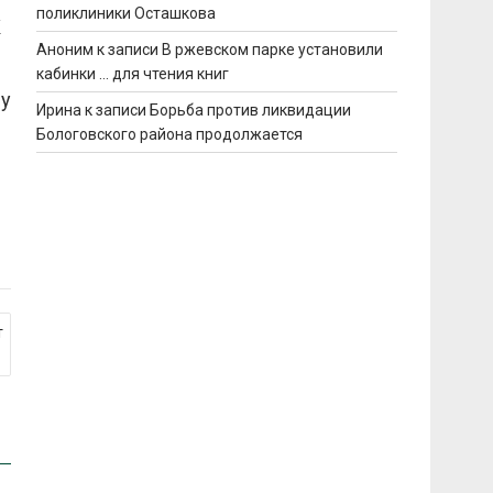
поликлиники Осташкова
К
Аноним
к записи
В ржевском парке установили
кабинки … для чтения книг
му
Ирина
к записи
Борьба против ликвидации
Бологовского района продолжается
т