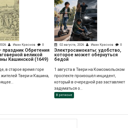
 2026
Иван Краснов
0
02 августа, 2026
Иван Краснов
0
 – праздник Обретения
Электросамокаты: удобство,
аговерной великой
которое может обернуться
нны Кашинской (1649)
бедой
де, в старое время горе
1 августа в Твери на Комсомольском
жителей Твери и Кашина,
проспекте произошёл инцидент,
оящее...
который в очередной раз заставляет
задуматься о...
В регионе