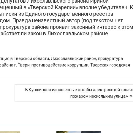
 депутатов Лихославльского района Ириной
ещенный в «Тверской Карелии» вполне убедителен. 
ыписки из Единого государственного реестра
дом. Правда неизвестный автор (под текстом нет
 прокуратура района проявит законный интерес к это
работает ли закон в Лихославльском районе.
пция в Тверской области
,
Лихославльский район
,
прокуратура
айона г. Твери
,
противодействие коррупции
,
Тверская городская
В Кувшиново изношенные столбы электросетей грозя
пожаром нескольким улицам