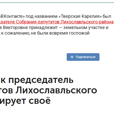
 «ВКонтакте» под названием «Тверская Карелия» был
дателе Собрания депутатов Лихославльского района
ине Викторовне принадлежит — земельном участке и
, к сожалению, не были вовремя госпожой