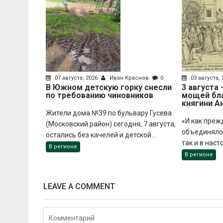
07 августа, 2026
Иван Краснов
0
03 августа,
В Южном детскую горку снесли
3 августа
по требованию чиновников
мощей бл
княгини А
Жители дома №39 по бульвару Гусева
«И как преж
(Московский район) сегодня, 7 августа,
объединяло 
остались без качелей и детской...
так и в наст
В регионе
В регионе
LEAVE A COMMENT