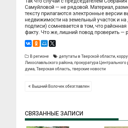
Так что случай с председателем Собрания
Самуйловой — не рядовой. Материал, разм
тексту прилагаются электронные версии в
недвижимости на земельный участок и на 
подписи) сомневается в том, что районная
факту. Что же, лишний повод проверить — 
В регионе
депутаты в Тверской области
,
корру
Лихославльского района
,
прокуратура Центрального р
дума
,
Тверская область
,
тверские новости
Навигация
Вышний Волочек обезглавлен
по
записям
СВЯЗАННЫЕ ЗАПИСИ