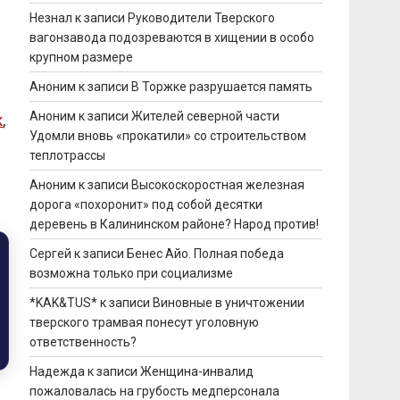
Незнал
к записи
Руководители Тверского
вагонзавода подозреваются в хищении в особо
крупном размере
Аноним
к записи
В Торжке разрушается память
Аноним
к записи
Жителей северной части
к
,
Удомли вновь «прокатили» со строительством
теплотрассы
Аноним
к записи
Высокоскоростная железная
дорога «похоронит» под собой десятки
деревень в Калининском районе? Народ против!
Сергей
к записи
Бенес Айо. Полная победа
возможна только при социализме
*KAK&TUS*
к записи
Виновные в уничтожении
тверского трамвая понесут уголовную
ответственность?
Надежда
к записи
Женщина-инвалид
пожаловалась на грубость медперсонала