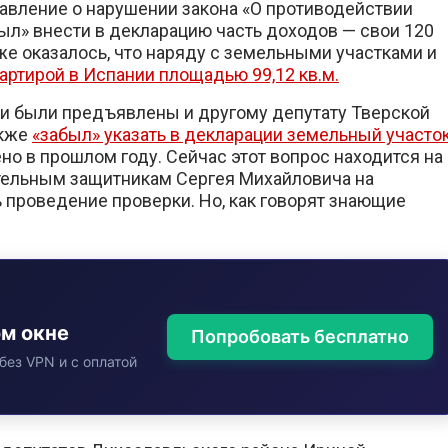
авление о нарушении закона «О противодействии
был» внести в декларацию часть доходов — свои 120
кже оказалось, что наряду с земельными участками и
артирой в Испании площадью 99,12 кв.м.
ии были предъявлены и другому депутату Тверской
акже
«забыл» указать в декларации земельный участо
о в прошлом году. Сейчас этот вопрос находится на
иятельным защитникам Сергея Михайловича на
 проведение проверки. Но, как говорят знающие
ом окне
Попробовать бесплатно
без VPN и с оплатой