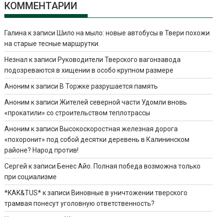
КОММЕНТАРИИ
Галина
к записи
Шило на мыло: новые автобусы в Твери похожи
на старые тесные маршрутки.
Незнал
к записи
Руководители Тверского вагонзавода
подозреваются в хищении в особо крупном размере
Аноним
к записи
В Торжке разрушается память
Аноним
к записи
Жителей северной части Удомли вновь
«прокатили» со строительством теплотрассы
Аноним
к записи
Высокоскоростная железная дорога
«похоронит» под собой десятки деревень в Калининском
районе? Народ против!
Сергей
к записи
Бенес Айо. Полная победа возможна только
при социализме
*KAK&TUS*
к записи
Виновные в уничтожении тверского
трамвая понесут уголовную ответственность?