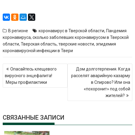
В регионе
коронавирус в Тверской области
,
Пандемия
коронавируса
,
сколько заболевших коронавирусом в Тверской
области
,
Тверская область
,
тверские новости
,
эпидемия
коронавирусной инфекции в Твери
Навигация
Опасайтесь клещевого
Дом долготерпения. Когда
по
вирусного энцефалита!
расселят аварийную казарму
записям
Меры профилактики
в Спирово? Или она
«похоронит» под собой
жителей?
СВЯЗАННЫЕ ЗАПИСИ