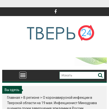
Перейти
к
содержимому
Вы здесь
Главная
>
В регионе
>
О коронавирусной инфекции в
Тверской области на 19 мая. Инфекционист Минздрава
оценила сроки завершения эпидемии в России